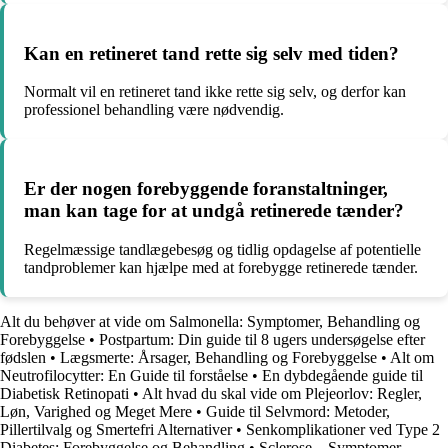
Kan en retineret tand rette sig selv med tiden?
Normalt vil en retineret tand ikke rette sig selv, og derfor kan
professionel behandling være nødvendig.
Er der nogen forebyggende foranstaltninger,
man kan tage for at undgå retinerede tænder?
Regelmæssige tandlægebesøg og tidlig opdagelse af potentielle
tandproblemer kan hjælpe med at forebygge retinerede tænder.
Alt du behøver at vide om Salmonella: Symptomer, Behandling og
Forebyggelse
•
Postpartum: Din guide til 8 ugers undersøgelse efter
fødslen
•
Lægsmerte: Årsager, Behandling og Forebyggelse
•
Alt om
Neutrofilocytter: En Guide til forståelse
•
En dybdegående guide til
Diabetisk Retinopati
•
Alt hvad du skal vide om Plejeorlov: Regler,
Løn, Varighed og Meget Mere
•
Guide til Selvmord: Metoder,
Pillertilvalg og Smertefri Alternativer
•
Senkomplikationer ved Type 2
Diabetes: Forebyggelse og Behandling
•
Sclerose – Symptomer,