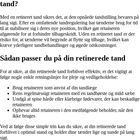
tand?
Med en retineret tand sikres det, at den opnåede tandstilling bevares på
lang sigt. Efter en omfattende tandregulering har tænderne brug for tid
til at stabilisere sig i deres nye position, hvilket gør retaineren
afgørende for at forhindre tilbageskridt. Uden en retineret tand er der
risiko for, at tænderne vil begynde at flytte sig tilbage, hvilket kan
kræve yderligere tandbehandlinger og øgede omkostninger.
Sådan passer du på din retinerede tand
For at sikre, at din retinerede tand forbliver effektiv, er det vigtigt at
følge nogle enkle retningslinjer for pleje og vedligeholdelse:
Brug retaineren som anvist af din tandlæge
Rens regelmæssigt retaineren med en tandbørste og mild sæbe
Undgå at spise hårde eller klæbrige fødevarer, der kan beskadige
retaineren
Opbevar altid retaineren i den medfølgende beholder, når den
ikke bruges
Ved at følge disse simple trin kan du sikre, at din retinerede tand
forbliver i optimal stand og holder dine tænder lige og sunde på lang
sigt.