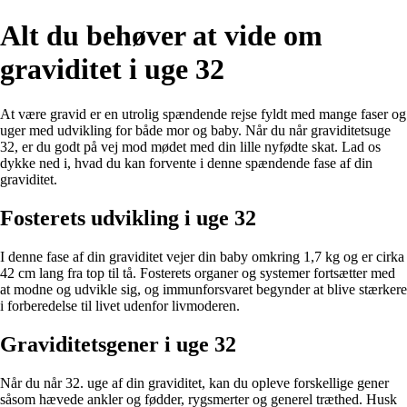
Alt du behøver at vide om
graviditet i uge 32
At være gravid er en utrolig spændende rejse fyldt med mange faser og
uger med udvikling for både mor og baby. Når du når graviditetsuge
32, er du godt på vej mod mødet med din lille nyfødte skat. Lad os
dykke ned i, hvad du kan forvente i denne spændende fase af din
graviditet.
Fosterets udvikling i uge 32
I denne fase af din graviditet vejer din baby omkring 1,7 kg og er cirka
42 cm lang fra top til tå. Fosterets organer og systemer fortsætter med
at modne og udvikle sig, og immunforsvaret begynder at blive stærkere
i forberedelse til livet udenfor livmoderen.
Graviditetsgener i uge 32
Når du når 32. uge af din graviditet, kan du opleve forskellige gener
såsom hævede ankler og fødder, rygsmerter og generel træthed. Husk