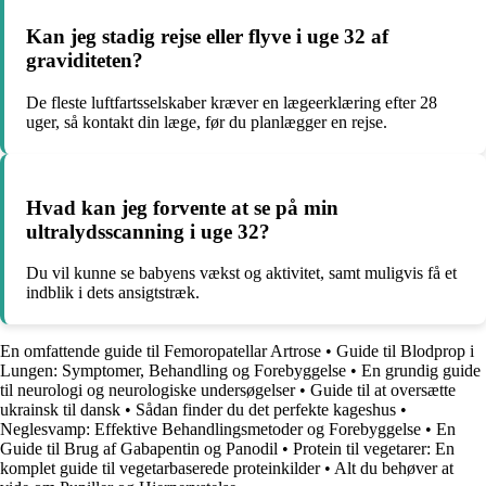
Kan jeg stadig rejse eller flyve i uge 32 af
graviditeten?
De fleste luftfartsselskaber kræver en lægeerklæring efter 28
uger, så kontakt din læge, før du planlægger en rejse.
Hvad kan jeg forvente at se på min
ultralydsscanning i uge 32?
Du vil kunne se babyens vækst og aktivitet, samt muligvis få et
indblik i dets ansigtstræk.
En omfattende guide til Femoropatellar Artrose
•
Guide til Blodprop i
Lungen: Symptomer, Behandling og Forebyggelse
•
En grundig guide
til neurologi og neurologiske undersøgelser
•
Guide til at oversætte
ukrainsk til dansk
•
Sådan finder du det perfekte kageshus
•
Neglesvamp: Effektive Behandlingsmetoder og Forebyggelse
•
En
Guide til Brug af Gabapentin og Panodil
•
Protein til vegetarer: En
komplet guide til vegetarbaserede proteinkilder
•
Alt du behøver at