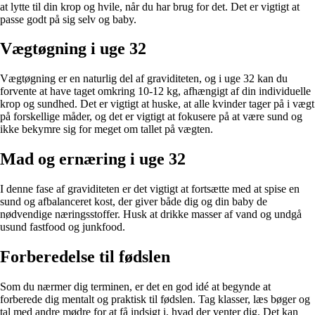
at lytte til din krop og hvile, når du har brug for det. Det er vigtigt at
passe godt på sig selv og baby.
Vægtøgning i uge 32
Vægtøgning er en naturlig del af graviditeten, og i uge 32 kan du
forvente at have taget omkring 10-12 kg, afhængigt af din individuelle
krop og sundhed. Det er vigtigt at huske, at alle kvinder tager på i vægt
på forskellige måder, og det er vigtigt at fokusere på at være sund og
ikke bekymre sig for meget om tallet på vægten.
Mad og ernæring i uge 32
I denne fase af graviditeten er det vigtigt at fortsætte med at spise en
sund og afbalanceret kost, der giver både dig og din baby de
nødvendige næringsstoffer. Husk at drikke masser af vand og undgå
usund fastfood og junkfood.
Forberedelse til fødslen
Som du nærmer dig terminen, er det en god idé at begynde at
forberede dig mentalt og praktisk til fødslen. Tag klasser, læs bøger og
tal med andre mødre for at få indsigt i, hvad der venter dig. Det kan