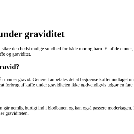
under graviditet
 at sikre den bedst mulige sundhed for både mor og barn. Et af de emner, d
fe og graviditet.
gravid?
når man er gravid. Generelt anbefales det at begrænse koffeinindtaget u
at forbrug af kaffe under graviditeten ikke nødvendigvis udgør en fare f
n går nemlig hurtigt ind i blodbanen og kan også passere moderkagen, hvi
er graviditeten.