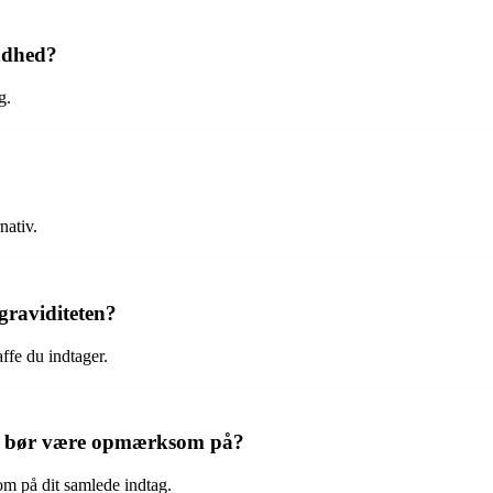
undhed?
g.
nativ.
graviditeten?
ffe du indtager.
 jeg bør være opmærksom på?
om på dit samlede indtag.