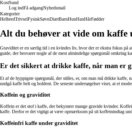
Kost
Sund
Log ind
Få adgang
Nyhedsmail
Kategorier
Helbred
Trivsel
Fysisk
Søvn
Diæt
Barn
Hun
Han
Hår
Fødder
Alt du behøver at vide om kaffe 
Graviditet er en særlig tid i en kvindes liv, hvor der er ekstra fokus på
guide, der besvarer nogle af de mest almindelige spørgsmål omkring kaf
Er det sikkert at drikke kaffe, når man er 
Et af de hyppigste spørgsmål, der stilles, er, om man må drikke kaffe, 
undgå kaffe helt og holdent. De seneste undersøgelser viser, at et moder
Koffein og graviditet
Koffein er det stof i kaffe, der bekymrer mange gravide kvinder. Koffei
kaffe. Derfor er det vigtigt at være opmærksom på sit koffeinindtag und
Koffeinfri kaffe under graviditet