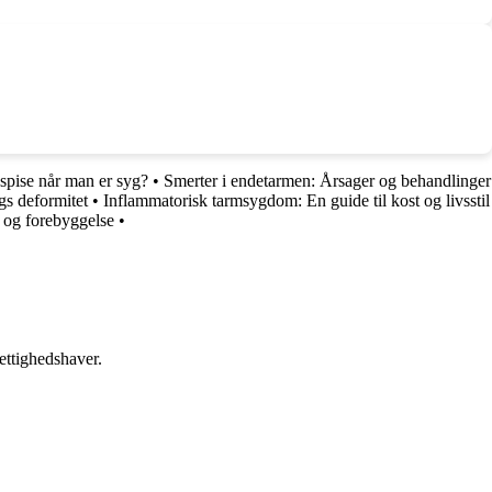
spise når man er syg?
•
Smerter i endetarmen: Årsager og behandlinger
s deformitet
•
Inflammatorisk tarmsygdom: En guide til kost og livsstil
 og forebyggelse
•
ettighedshaver.