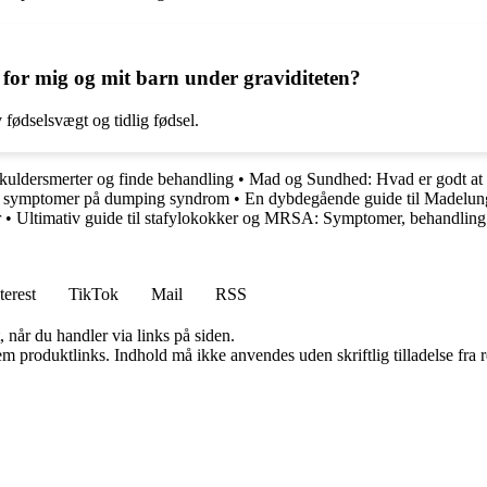
 for mig og mit barn under graviditeten?
fødselsvægt og tidlig fødsel.
 skuldersmerter og finde behandling
•
Mad og Sundhed: Hvad er godt at 
f symptomer på dumping syndrom
•
En dybdegående guide til Madelung
r
•
Ultimativ guide til stafylokokker og MRSA: Symptomer, behandling
terest
TikTok
Mail
RSS
 når du handler via links på siden.
m produktlinks. Indhold må ikke anvendes uden skriftlig tilladelse fra r