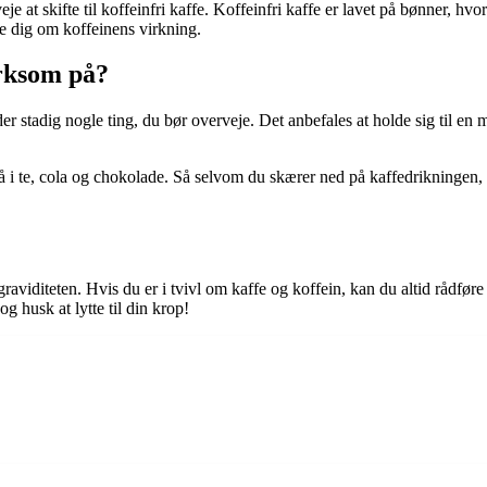
 at skifte til koffeinfri kaffe. Koffeinfri kaffe er lavet på bønner, hvor 
e dig om koffeinens virkning.
rksom på?
r der stadig nogle ting, du bør overveje. Det anbefales at holde sig ti
også i te, cola og chokolade. Så selvom du skærer ned på kaffedrikninge
aviditeten. Hvis du er i tvivl om kaffe og koffein, kan du altid rådføre 
g husk at lytte til din krop!