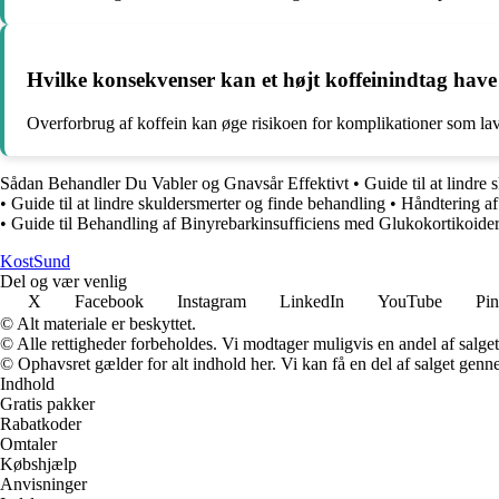
Hvilke konsekvenser kan et højt koffeinindtag have
Overforbrug af koffein kan øge risikoen for komplikationer som lav 
Sådan Behandler Du Vabler og Gnavsår Effektivt
•
Guide til at lindre
•
Guide til at lindre skuldersmerter og finde behandling
•
Håndtering a
•
Guide til Behandling af Binyrebarkinsufficiens med Glukokortikoide
Kost
Sund
Del og vær venlig
X
Facebook
Instagram
LinkedIn
YouTube
Pin
© Alt materiale er beskyttet.
© Alle rettigheder forbeholdes. Vi modtager muligvis en andel af salget,
© Ophavsret gælder for alt indhold her. Vi kan få en del af salget genne
Indhold
Gratis pakker
Rabatkoder
Omtaler
Købshjælp
Anvisninger