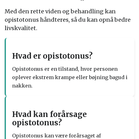
Med den rette viden og behandling kan
opistotonus håndteres, så du kan opnå bedre
livskvalitet.
Hvad er opistotonus?
Opistotonus er en tilstand, hvor personen
oplever ekstrem krampe eller bøjning bagud i
nakken.
Hvad kan forårsage
opistotonus?
Opistotonus kan være forårsaget af