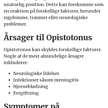
unaturlig position. Dette kan forekomme som
en reaktion på forskellige faktorer, herunder
sygdomme, traumer eller neurologiske
problemer.
Årsager til Opistotonus
Opistotonus kan skyldes forskellige faktorer.
Nogle af de mest almindelige årsager
inkluderer:
Neurologiske lidelser
Infektioner såsom meningitis
Hjerneblødning
Forgiftning
Symptomer på