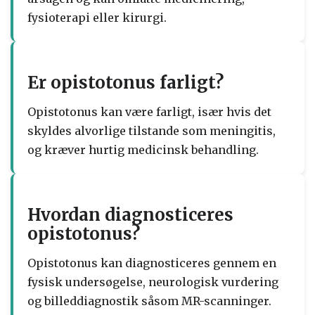
fysioterapi eller kirurgi.
Er opistotonus farligt?
Opistotonus kan være farligt, især hvis det
skyldes alvorlige tilstande som meningitis,
og kræver hurtig medicinsk behandling.
Hvordan diagnosticeres
opistotonus?
Opistotonus kan diagnosticeres gennem en
fysisk undersøgelse, neurologisk vurdering
og billeddiagnostik såsom MR-scanninger.