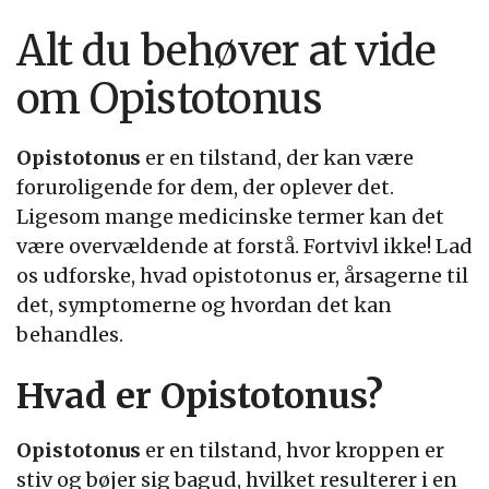
Alt du behøver at vide
om Opistotonus
Opistotonus
er en tilstand, der kan være
foruroligende for dem, der oplever det.
Ligesom mange medicinske termer kan det
være overvældende at forstå. Fortvivl ikke! Lad
os udforske, hvad opistotonus er, årsagerne til
det, symptomerne og hvordan det kan
behandles.
Hvad er Opistotonus?
Opistotonus
er en tilstand, hvor kroppen er
stiv og bøjer sig bagud, hvilket resulterer i en