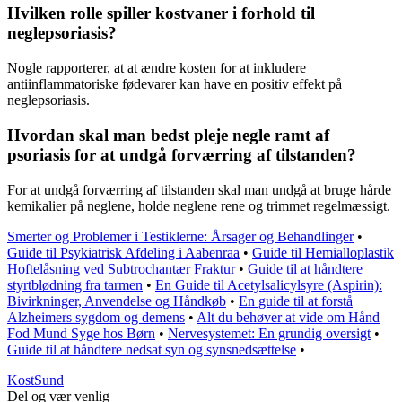
Hvilken rolle spiller kostvaner i forhold til
neglepsoriasis?
Nogle rapporterer, at at ændre kosten for at inkludere
antiinflammatoriske fødevarer kan have en positiv effekt på
neglepsoriasis.
Hvordan skal man bedst pleje negle ramt af
psoriasis for at undgå forværring af tilstanden?
For at undgå forværring af tilstanden skal man undgå at bruge hårde
kemikalier på neglene, holde neglene rene og trimmet regelmæssigt.
Smerter og Problemer i Testiklerne: Årsager og Behandlinger
•
Guide til Psykiatrisk Afdeling i Aabenraa
•
Guide til Hemialloplastik
Hoftelåsning ved Subtrochantær Fraktur
•
Guide til at håndtere
styrtblødning fra tarmen
•
En Guide til Acetylsalicylsyre (Aspirin):
Bivirkninger, Anvendelse og Håndkøb
•
En guide til at forstå
Alzheimers sygdom og demens
•
Alt du behøver at vide om Hånd
Fod Mund Syge hos Børn
•
Nervesystemet: En grundig oversigt
•
Guide til at håndtere nedsat syn og synsnedsættelse
•
Kost
Sund
Del og vær venlig