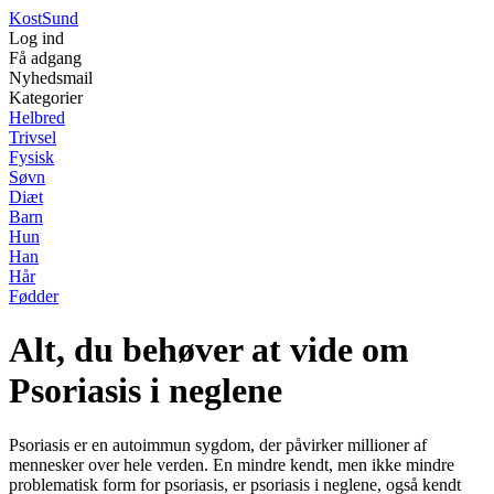
Kost
Sund
Log ind
Få adgang
Nyhedsmail
Kategorier
Helbred
Trivsel
Fysisk
Søvn
Diæt
Barn
Hun
Han
Hår
Fødder
Alt, du behøver at vide om
Psoriasis i neglene
Psoriasis er en autoimmun sygdom, der påvirker millioner af
mennesker over hele verden. En mindre kendt, men ikke mindre
problematisk form for psoriasis, er psoriasis i neglene, også kendt