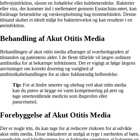
luftvejsinfektion, såsom en forkølelse eller halsbetændelse. Bakterier
eller vira, der kommer ind i mellemøret gennem Eustachian-røret, kan
forårsage betændelse og væskeophobning bag trommehinden. Denne
tilstand skaber et ideelt miljø for bakterievækst og kan resultere i en
øreinfektion.
Behandling af Akut Otitis Media
Behandlingen af akut otitis media afhænger af sværhedsgraden af
tilstanden og patientens alder. I de fleste tilfælde vil lægen ordinere
antibiotika for at bekæmpe infektionen. Det er vigtigt at følge lægens
anvisninger om korrekt dosering og varighed af
antibiotikabehandlingen for at sikre fuldstændig helbredelse.
Tip:
For at lindre smerter og ubehag ved akut otitis media
kan du prøve at lægge en varm komprimering på øret og
tage smertestillende medicin som ibuprofen eller
paracetamol.
Forebyggelse af Akut Otitis Media
Der er nogle trin, du kan tage for at reducere risikoen for at udvikle
akut otitis media. Disse inkluderer at undgå at ryge i nærheden af børn,
opretholde god håndhygiejne for at forhindre spredning af bakterier og