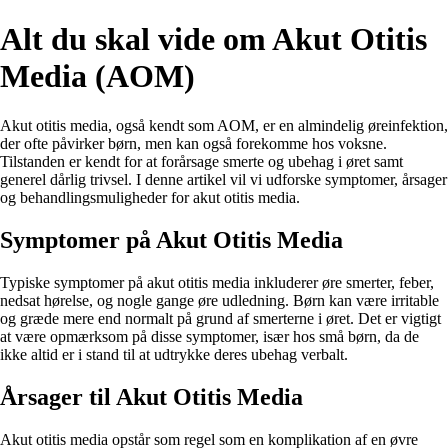
Alt du skal vide om Akut Otitis
Media (AOM)
Akut otitis media, også kendt som AOM, er en almindelig øreinfektion,
der ofte påvirker børn, men kan også forekomme hos voksne.
Tilstanden er kendt for at forårsage smerte og ubehag i øret samt
generel dårlig trivsel. I denne artikel vil vi udforske symptomer, årsager
og behandlingsmuligheder for akut otitis media.
Symptomer på Akut Otitis Media
Typiske symptomer på akut otitis media inkluderer øre smerter, feber,
nedsat hørelse, og nogle gange øre udledning. Børn kan være irritable
og græde mere end normalt på grund af smerterne i øret. Det er vigtigt
at være opmærksom på disse symptomer, især hos små børn, da de
ikke altid er i stand til at udtrykke deres ubehag verbalt.
Årsager til Akut Otitis Media
Akut otitis media opstår som regel som en komplikation af en øvre