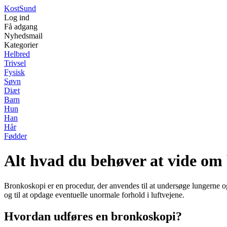
Kost
Sund
Log ind
Få adgang
Nyhedsmail
Kategorier
Helbred
Trivsel
Fysisk
Søvn
Diæt
Barn
Hun
Han
Hår
Fødder
Alt hvad du behøver at vide om 
Bronkoskopi er en procedur, der anvendes til at undersøge lungerne og
og til at opdage eventuelle unormale forhold i luftvejene.
Hvordan udføres en bronkoskopi?