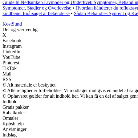
Guide til Nedsunken Livmoder og Underlivet: Symptomer, Behandlin
Symptomer, Stadier og Overlevelse
•
Hvordan håndterer du reflukss
kindbenet forårsaget af betændelse
•
Sådan Behandles Synovit og K
Kost
Sund
Del og vær venlig
X
Facebook
Instagram
LinkedIn
YouTube
Pinterest
TikTok
Mail
RSS
© Alt materiale er beskyttet.
© Alle rettigheder forbeholdes. Vi modtager muligvis en andel af salge
© Ophavsret gælder for alt indhold her. Vi kan få en del af salget gen
Indhold
Gratis pakker
Rabatkoder
Omtaler
Købshjælp
Anvisninger
Indslag