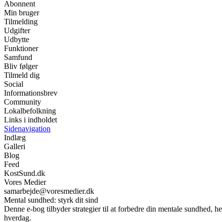
Abonnent
Min bruger
Tilmelding
Udgifter
Udbytte
Funktioner
Samfund
Bliv følger
Tilmeld dig
Social
Informationsbrev
Community
Lokalbefolkning
Links i indholdet
Sidenavigation
Indlæg
Galleri
Blog
Feed
KostSund.dk
Vores Medier
samarbejde@voresmedier.dk
Mental sundhed: styrk dit sind
Denne e-bog tilbyder strategier til at forbedre din mentale sundhed, he
hverdag.