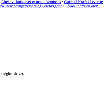
•
Effektive knibeøvelser mod inkontinens
•
Guide til Kræft i Leveren:
ive Behandlingsmetoder og Forebyggelse
•
Sådan lindrer du ondt i
 rettighedshaver.