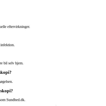
elle eftervirkninger.
 infektion.
e bil selv hjem.
skopi?
søgelsen.
oskopi?
r som Sundhed.dk.