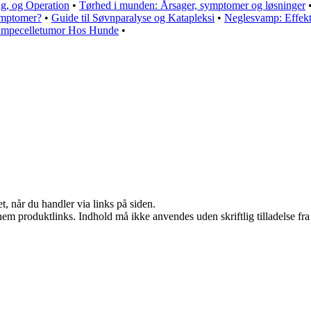
g, og Operation
•
Tørhed i munden: Årsager, symptomer og løsninger
ymptomer?
•
Guide til Søvnparalyse og Katapleksi
•
Neglesvamp: Effekt
æmpecelletumor Hos Hunde
•
t, når du handler via links på siden.
nem produktlinks. Indhold må ikke anvendes uden skriftlig tilladelse fra