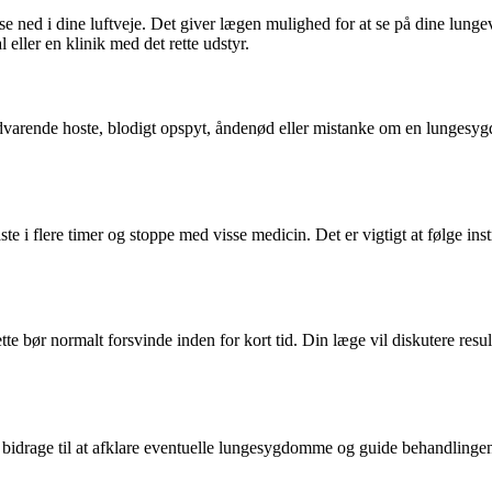
ned i dine luftveje. Det giver lægen mulighed for at se på dine lunge
 eller en klinik med det rette udstyr.
rende hoste, blodigt opspyt, åndenød eller mistanke om en lungesygdom
 i flere timer og stoppe med visse medicin. Det er vigtigt at følge inst
tte bør normalt forsvinde inden for kort tid. Din læge vil diskutere res
bidrage til at afklare eventuelle lungesygdomme og guide behandlingen.