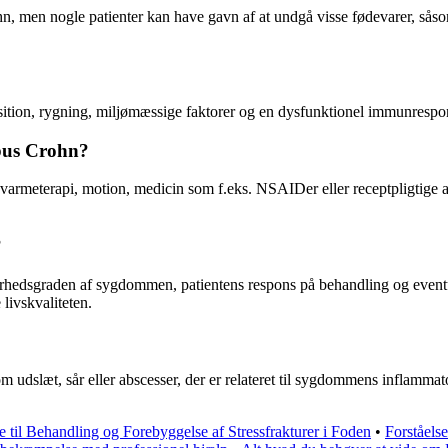
hn, men nogle patienter kan have gavn af at undgå visse fødevarer, såso
sition, rygning, miljømæssige faktorer og en dysfunktionel immunrespo
rbus Crohn?
armeterapi, motion, medicin som f.eks. NSAIDer eller receptpligtige a
?
rhedsgraden af sygdommen, patientens respons på behandling og event
livskvaliteten.
slæt, sår eller abscesser, der er relateret til sygdommens inflammator
 til Behandling og Forebyggelse af Stressfrakturer i Foden
•
Forståels