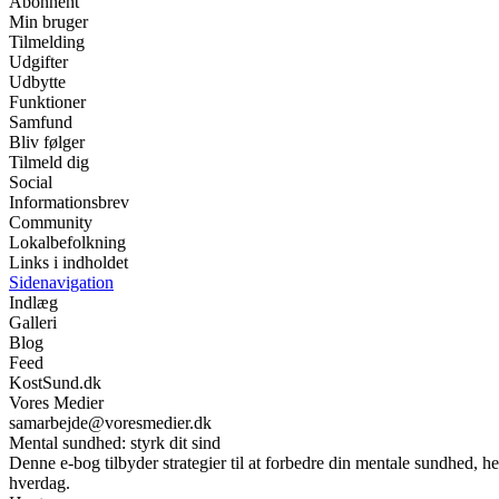
Abonnent
Min bruger
Tilmelding
Udgifter
Udbytte
Funktioner
Samfund
Bliv følger
Tilmeld dig
Social
Informationsbrev
Community
Lokalbefolkning
Links i indholdet
Sidenavigation
Indlæg
Galleri
Blog
Feed
KostSund.dk
Vores Medier
samarbejde@voresmedier.dk
Mental sundhed: styrk dit sind
Denne e-bog tilbyder strategier til at forbedre din mentale sundhed, he
hverdag.