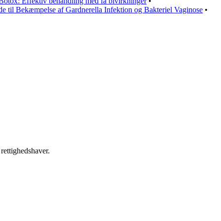
Botox: Effektiv behandling med få bivirkninger
•
e til Bekæmpelse af Gardnerella Infektion og Bakteriel Vaginose
•
 rettighedshaver.