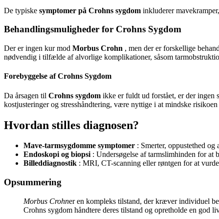
De typiske
symptomer på Crohns sygdom
inkluderer mavekramper, 
Behandlingsmuligheder for Crohns Sygdom
Der er ingen kur mod
Morbus Crohn
, men der er forskellige behan
nødvendig i tilfælde af alvorlige komplikationer, såsom tarmobstruktion 
Forebyggelse af Crohns Sygdom
Da årsagen til
Crohns sygdom
ikke er fuldt ud forstået, er der ing
kostjusteringer og stresshåndtering, være nyttige i at mindske risikoe
Hvordan stilles diagnosen?
Mave-tarmsygdomme symptomer
: Smerter, oppustethed og 
Endoskopi og biopsi
: Undersøgelse af tarmslimhinden for at 
Billeddiagnostik
: MRI, CT-scanning eller røntgen for at vurd
Opsummering
Morbus Crohn
er en kompleks tilstand, der kræver individuel 
Crohns sygdom håndtere deres tilstand og opretholde en god liv