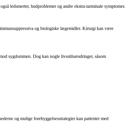
r også ledsmerter, hudproblemer og andre ekstra-tarminale symptomer.
r, immunsuppressiva og biologiske lægemidler. Kirurgi kan være
lse mod sygdommen. Dog kan nogle livsstilsændringer, såsom
hederne og mulige forebyggelsesstrategier kan patienter med