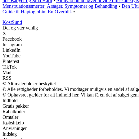
hos Babyer og Små Børn
•
Alt hvad du behøver at vide om skadedyr
Menstruationssmerter: Årsager, Symptomer og Behandling
•
Den Ulti
Guide til Haptoglobin: En Overblik
•
Kost
Sund
Del og vær venlig
X
Facebook
Instagram
LinkedIn
YouTube
Pinterest
TikTok
Mail
RSS
© Alt materiale er beskyttet.
© Alle rettigheder forbeholdes. Vi modtager muligvis en andel af salge
© Ophavsret gælder for alt indhold her. Vi kan få en del af salget gen
Indhold
Gratis pakker
Rabatkoder
Omtaler
Købshjælp
Anvisninger
Indslag