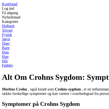
Kost
Sund
Log ind
Få adgang
Nyhedsmail
Kategorier
Helbred
Trivsel
Fysisk
Søvn
Diæt
Barn
Hun
Han
Hår
Fødder
Alt Om Crohns Sygdom: Sympto
Morbus Crohn
, også kendt som
Crohns sygdom
, er en inflammato
række forskellige symptomer og kan variere i sværhedsgrad fra person 
Symptomer på Crohns Sygdom