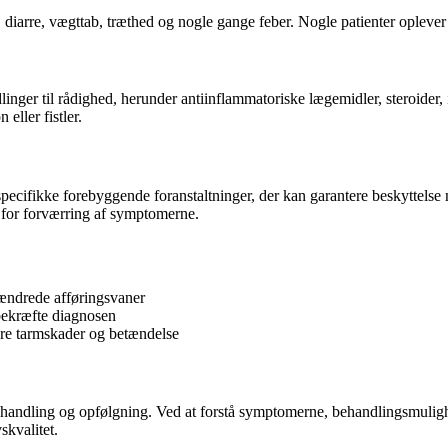
diarre, vægttab, træthed og nogle gange feber. Nogle patienter opleve
dlinger til rådighed, herunder antiinflammatoriske lægemidler, steroide
eller fistler.
en specifikke forebyggende foranstaltninger, der kan garantere beskytte
n for forværring af symptomerne.
ændrede afføringsvaner
bekræfte diagnosen
ere tarmskader og betændelse
behandling og opfølgning. Ved at forstå symptomerne, behandlingsmulig
skvalitet.