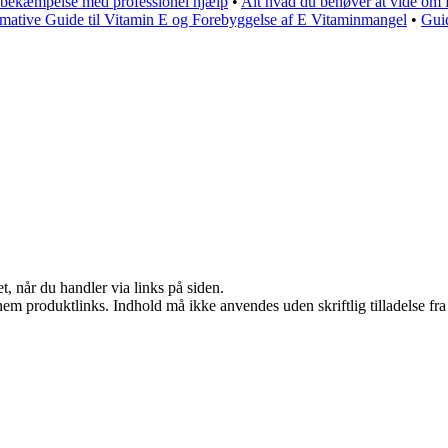
sbekæmpelse med professionel hjælp
•
Alt hvad du behøver at vide om 
mative Guide til Vitamin E og Forebyggelse af E Vitaminmangel
•
Guid
t, når du handler via links på siden.
nem produktlinks. Indhold må ikke anvendes uden skriftlig tilladelse fra