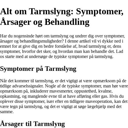
Alt om Tarmslyng: Symptomer,
Årsager og Behandling
Har du nogensinde hørt om tarmslyng og undrer dig over symptomer,
årsager og behandlingsmuligheder? I denne artikel vil vi dykke ned i
emnet for at give dig en bedre forståelse af, hvad tarmslyng er, dens
symptomer, hvorfor det sker, og hvordan man kan behandle det. Lad
os starte med at undersøge de typiske symptomer på tarmslyng.
Symptomer på Tarmslyng
Når det kommer til tarmslyng, er det vigtigt at være opmærksom på de
tidlige advarselssignaler. Nogle af de typiske symptomer, man bør være
opmærksom på, inkluderer mavesmerter, oppustethed, kvalme,
opkastning, og manglende evne til at have afføring eller gas. Hvis du
oplever disse symptomer, især efter en tidligere maveoperation, kan det
være tegn på tarmslyng, og det er vigtigt at søge lægehjælp med det
samme.
Årsager til Tarmslyng