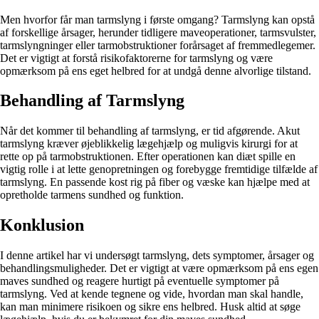
Men hvorfor får man tarmslyng i første omgang? Tarmslyng kan opstå
af forskellige årsager, herunder tidligere maveoperationer, tarmsvulster,
tarmslyngninger eller tarmobstruktioner forårsaget af fremmedlegemer.
Det er vigtigt at forstå risikofaktorerne for tarmslyng og være
opmærksom på ens eget helbred for at undgå denne alvorlige tilstand.
Behandling af Tarmslyng
Når det kommer til behandling af tarmslyng, er tid afgørende. Akut
tarmslyng kræver øjeblikkelig lægehjælp og muligvis kirurgi for at
rette op på tarmobstruktionen. Efter operationen kan diæt spille en
vigtig rolle i at lette genopretningen og forebygge fremtidige tilfælde af
tarmslyng. En passende kost rig på fiber og væske kan hjælpe med at
opretholde tarmens sundhed og funktion.
Konklusion
I denne artikel har vi undersøgt tarmslyng, dets symptomer, årsager og
behandlingsmuligheder. Det er vigtigt at være opmærksom på ens egen
maves sundhed og reagere hurtigt på eventuelle symptomer på
tarmslyng. Ved at kende tegnene og vide, hvordan man skal handle,
kan man minimere risikoen og sikre ens helbred. Husk altid at søge