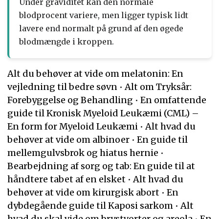
Under graviditet kan den normale
blodprocent variere, men ligger typisk lidt
lavere end normalt på grund af den øgede
blodmængde i kroppen.
Alt du behøver at vide om melatonin: En
vejledning til bedre søvn
•
Alt om Tryksår:
Forebyggelse og Behandling
•
En omfattende
guide til Kronisk Myeloid Leukæmi (CML) –
En form for Myeloid Leukæmi
•
Alt hvad du
behøver at vide om albinoer
•
En guide til
mellemgulvsbrok og hiatus hernie
•
Bearbejdning af sorg og tab: En guide til at
håndtere tabet af en elsket
•
Alt hvad du
behøver at vide om kirurgisk abort
•
En
dybdegående guide til Kaposi sarkom
•
Alt
hvad du skal vide om brystvorter og areola
•
En