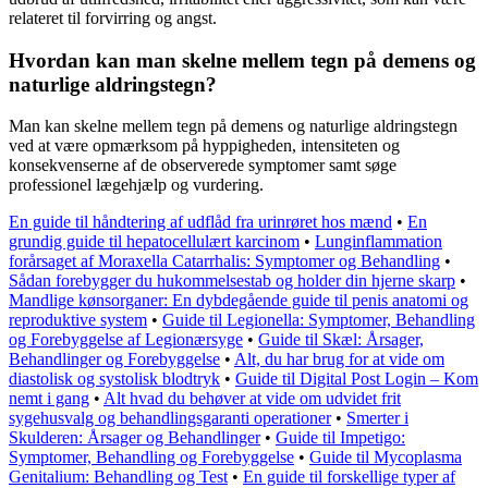
relateret til forvirring og angst.
Hvordan kan man skelne mellem tegn på demens og
naturlige aldringstegn?
Man kan skelne mellem tegn på demens og naturlige aldringstegn
ved at være opmærksom på hyppigheden, intensiteten og
konsekvenserne af de observerede symptomer samt søge
professionel lægehjælp og vurdering.
En guide til håndtering af udflåd fra urinrøret hos mænd
•
En
grundig guide til hepatocellulært karcinom
•
Lunginflammation
forårsaget af Moraxella Catarrhalis: Symptomer og Behandling
•
Sådan forebygger du hukommelsestab og holder din hjerne skarp
•
Mandlige kønsorganer: En dybdegående guide til penis anatomi og
reproduktive system
•
Guide til Legionella: Symptomer, Behandling
og Forebyggelse af Legionærsyge
•
Guide til Skæl: Årsager,
Behandlinger og Forebyggelse
•
Alt, du har brug for at vide om
diastolisk og systolisk blodtryk
•
Guide til Digital Post Login – Kom
nemt i gang
•
Alt hvad du behøver at vide om udvidet frit
sygehusvalg og behandlingsgaranti operationer
•
Smerter i
Skulderen: Årsager og Behandlinger
•
Guide til Impetigo:
Symptomer, Behandling og Forebyggelse
•
Guide til Mycoplasma
Genitalium: Behandling og Test
•
En guide til forskellige typer af