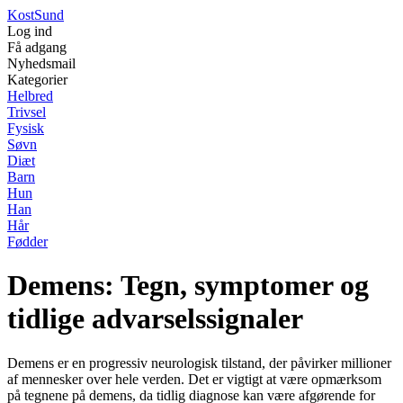
Kost
Sund
Log ind
Få adgang
Nyhedsmail
Kategorier
Helbred
Trivsel
Fysisk
Søvn
Diæt
Barn
Hun
Han
Hår
Fødder
Demens: Tegn, symptomer og
tidlige advarselssignaler
Demens er en progressiv neurologisk tilstand, der påvirker millioner
af mennesker over hele verden. Det er vigtigt at være opmærksom
på tegnene på demens, da tidlig diagnose kan være afgørende for