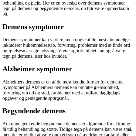
behandling og pleje. Her er en oversigt over demens symptomer,
tegn på demens og begyndende demens, du bør være opmærksom
på.
Demens symptomer
Demens symptomer kan variere, men nogle af de mest almindelige
inkluderer hukommelsestab, forvirring, problemer med at finde ord
og følelsesmæssige udsving. Vrede og irritabilitet kan også være
tegn på demens, især hos kvinder.
Alzheimer symptomer
Alzheimers demens er en af de mest kendte former for demens.
Symptomer på Alzheimers demens kan omfatte glemsomhed,
forvirring om tid og sted, problemer med at udføre dagligdags
opgaver og gentagende spørgsmål.
Begyndende demens
At kunne genkende begyndende demens er afgørende for at kunne
få tidlig behandling og støtte. Tidlige tegn på demens kan være små,
men det er vigtigt at være opmærksom på ændringer i adfærd eller