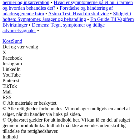
hernier og inkarceration
•
Hvad er symptomerne på et hul i tarmen
og hvordan behandles det?
•
Forståelse og håndtering af
udadreagerende børn
•
Astma Test: Hvad du skal vide
•
Slidgigt i
hoften: Symptomer, årsager og behandling
•
En Guide Til Vagifem
Bivirkninger
•
Demens: Tegn, symptomer og tidlige
advarselssignaler
•
Kost
Sund
Del og vær venlig
X
Facebook
Instagram
LinkedIn
YouTube
Pinterest
TikTok
Mail
RSS
© Alt materiale er beskyttet.
© Alle rettigheder forbeholdes. Vi modtager muligvis en andel af
salget, når du handler via links på siden.
© Ophavsret gælder for alt indhold her. Vi kan få en del af salget
gennem produktlinks. Indhold må ikke anvendes uden skriftlig
tilladelse fra rettighedshaver.
Indhold