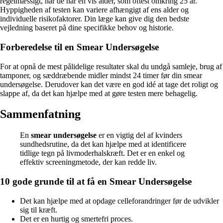
regelmæssigt, når de når en vis alder, som oftest omkring 25 år.
Hyppigheden af testen kan variere afhængigt af ens alder og
individuelle risikofaktorer. Din læge kan give dig den bedste
vejledning baseret på dine specifikke behov og historie.
Forberedelse til en Smear Undersøgelse
For at opnå de mest pålidelige resultater skal du undgå samleje, brug af
tamponer, og sæddræbende midler mindst 24 timer før din smear
undersøgelse. Derudover kan det være en god idé at tage det roligt og
slappe af, da det kan hjælpe med at gøre testen mere behagelig.
Sammenfatning
En
smear undersøgelse
er en vigtig del af kvinders
sundhedsrutine, da det kan hjælpe med at identificere
tidlige tegn på livmoderhalskræft. Det er en enkel og
effektiv screeningmetode, der kan redde liv.
10 gode grunde til at få en Smear Undersøgelse
Det kan hjælpe med at opdage celleforandringer før de udvikler
sig til kræft.
Det er en hurtig og smertefri proces.