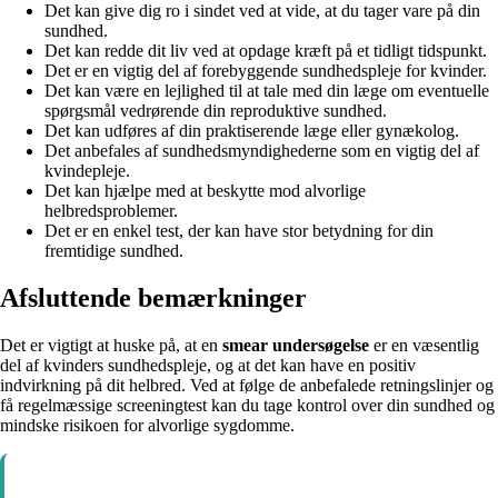
Det kan give dig ro i sindet ved at vide, at du tager vare på din
sundhed.
Det kan redde dit liv ved at opdage kræft på et tidligt tidspunkt.
Det er en vigtig del af forebyggende sundhedspleje for kvinder.
Det kan være en lejlighed til at tale med din læge om eventuelle
spørgsmål vedrørende din reproduktive sundhed.
Det kan udføres af din praktiserende læge eller gynækolog.
Det anbefales af sundhedsmyndighederne som en vigtig del af
kvindepleje.
Det kan hjælpe med at beskytte mod alvorlige
helbredsproblemer.
Det er en enkel test, der kan have stor betydning for din
fremtidige sundhed.
Afsluttende bemærkninger
Det er vigtigt at huske på, at en
smear undersøgelse
er en væsentlig
del af kvinders sundhedspleje, og at det kan have en positiv
indvirkning på dit helbred. Ved at følge de anbefalede retningslinjer og
få regelmæssige screeningtest kan du tage kontrol over din sundhed og
mindske risikoen for alvorlige sygdomme.