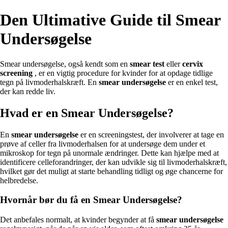
Den Ultimative Guide til Smear
Undersøgelse
Smear undersøgelse, også kendt som en
smear test
eller
cervix
screening
, er en vigtig procedure for kvinder for at opdage tidlige
tegn på livmoderhalskræft. En
smear undersøgelse
er en enkel test,
der kan redde liv.
Hvad er en Smear Undersøgelse?
En
smear undersøgelse
er en screeningstest, der involverer at tage en
prøve af celler fra livmoderhalsen for at undersøge dem under et
mikroskop for tegn på unormale ændringer. Dette kan hjælpe med at
identificere celleforandringer, der kan udvikle sig til livmoderhalskræft,
hvilket gør det muligt at starte behandling tidligt og øge chancerne for
helbredelse.
Hvornår bør du få en Smear Undersøgelse?
Det anbefales normalt, at kvinder begynder at få
smear undersøgelse