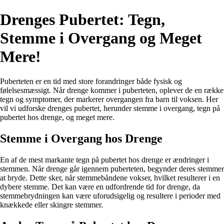
Drenges Pubertet: Tegn,
Stemme i Overgang og Meget
Mere!
Puberteten er en tid med store forandringer både fysisk og
følelsesmæssigt. Når drenge kommer i puberteten, oplever de en række
tegn og symptomer, der markerer overgangen fra barn til voksen. Her
vil vi udforske drenges pubertet, herunder stemme i overgang, tegn på
pubertet hos drenge, og meget mere.
Stemme i Overgang hos Drenge
En af de mest markante tegn på pubertet hos drenge er ændringer i
stemmen. Når drenge går igennem puberteten, begynder deres stemmer
at bryde. Dette sker, når stemmebåndene vokser, hvilket resulterer i en
dybere stemme. Det kan være en udfordrende tid for drenge, da
stemmebrydningen kan være uforudsigelig og resultere i perioder med
knækkede eller skingre stemmer.