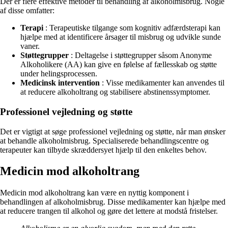
Der er flere effektive metoder til behandling af alkoholmisbrug. Nogle
af disse omfatter:
Terapi
: Terapeutiske tilgange som kognitiv adfærdsterapi kan
hjælpe med at identificere årsager til misbrug og udvikle sunde
vaner.
Støttegrupper
: Deltagelse i støttegrupper såsom Anonyme
Alkoholikere (AA) kan give en følelse af fællesskab og støtte
under helingsprocessen.
Medicinsk intervention
: Visse medikamenter kan anvendes til
at reducere alkoholtrang og stabilisere abstinenssymptomer.
Professionel vejledning og støtte
Det er vigtigt at søge professionel vejledning og støtte, når man ønsker
at behandle alkoholmisbrug. Specialiserede behandlingscentre og
terapeuter kan tilbyde skræddersyet hjælp til den enkeltes behov.
Medicin mod alkoholtrang
Medicin mod alkoholtrang kan være en nyttig komponent i
behandlingen af alkoholmisbrug. Disse medikamenter kan hjælpe med
at reducere trangen til alkohol og gøre det lettere at modstå fristelser.