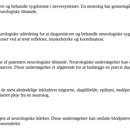
sticere og behandle sygdomme i nervesystemet. En neurolog har gennemg
eurologiske tilstande.
urologiske udredning for at diagnosticere og behandle neurologiske sy
ner ved at teste reflekser, muskelstyrke og koordination.
e af patienters neurologiske tilstande. Neurologiske undersøgelser ka
gmarven. Disse undersøgelser er afgørende for at fastlægge en præcis d
de mest almindelige inkluderer migræne, slagtilfælde, epilepsi, mult
seret pleje fra en neurolog.
ingen af neurologiske lidelser. Disse undersøgelser kan omfatte blodprø
bnormiteter.