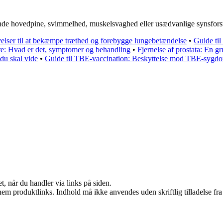
de hovedpine, svimmelhed, muskelsvaghed eller usædvanlige synsforsty
lser til at bekæmpe træthed og forebygge lungebetændelse
•
Guide ti
e: Hvad er det, symptomer og behandling
•
Fjernelse af prostata: En g
 du skal vide
•
Guide til TBE-vaccination: Beskyttelse mod TBE-sygd
t, når du handler via links på siden.
nem produktlinks. Indhold må ikke anvendes uden skriftlig tilladelse fra