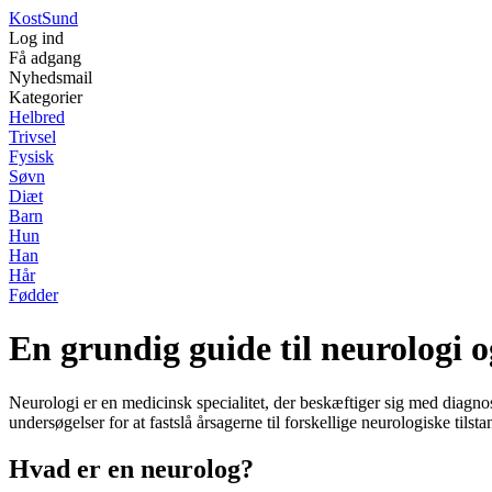
Kost
Sund
Log ind
Få adgang
Nyhedsmail
Kategorier
Helbred
Trivsel
Fysisk
Søvn
Diæt
Barn
Hun
Han
Hår
Fødder
En grundig guide til neurologi 
Neurologi er en medicinsk specialitet, der beskæftiger sig med diagnos
undersøgelser for at fastslå årsagerne til forskellige neurologiske tilsta
Hvad er en neurolog?