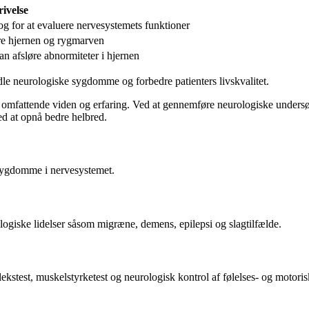
ivelse
og for at evaluere nervesystemets funktioner
sere hjernen og rygmarven
an afsløre abnormiteter i hjernen
ndle neurologiske sygdomme og forbedre patienters livskvalitet.
 omfattende viden og erfaring. Ved at gennemføre neurologiske undersøge
ed at opnå bedre helbred.
 sygdomme i nervesystemet.
ogiske lidelser såsom migræne, demens, epilepsi og slagtilfælde.
kstest, muskelstyrketest og neurologisk kontrol af følelses- og motoris