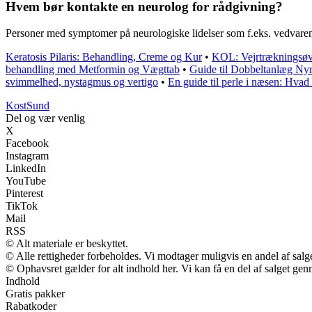
Hvem bør kontakte en neurolog for rådgivning?
Personer med symptomer på neurologiske lidelser som f.eks. vedvaren
Keratosis Pilaris: Behandling, Creme og Kur
•
KOL: Vejrtrækningsøve
behandling med Metformin og Vægttab
•
Guide til Dobbeltanlæg Nyr
svimmelhed, nystagmus og vertigo
•
En guide til perle i næsen: Hvad
Kost
Sund
Del og vær venlig
X
Facebook
Instagram
LinkedIn
YouTube
Pinterest
TikTok
Mail
RSS
© Alt materiale er beskyttet.
© Alle rettigheder forbeholdes. Vi modtager muligvis en andel af salge
© Ophavsret gælder for alt indhold her. Vi kan få en del af salget gen
Indhold
Gratis pakker
Rabatkoder