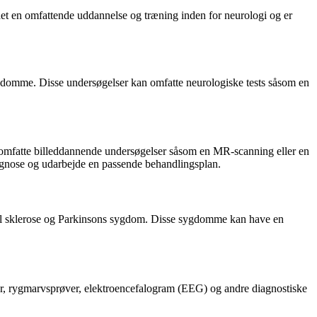
ået en omfattende uddannelse og træning inden for neurologi og er
gdomme. Disse undersøgelser kan omfatte neurologiske tests såsom en
n omfatte billeddannende undersøgelser såsom en MR-scanning eller en
iagnose og udarbejde en passende behandlingsplan.
ipel sklerose og Parkinsons sygdom. Disse sygdomme kan have en
ver, rygmarvsprøver, elektroencefalogram (EEG) og andre diagnostiske