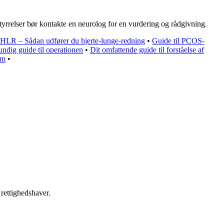
rrelser bør kontakte en neurolog for en vurdering og rådgivning.
l HLR – Sådan udfører du hjerte-lunge-redning
•
Guide til PCOS-
rundig guide til operationen
•
Dit omfattende guide til forståelse af
om
•
 rettighedshaver.