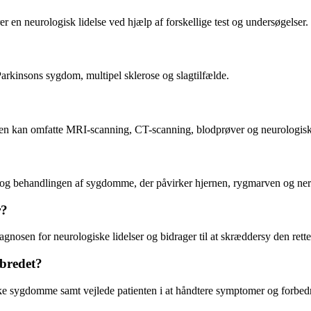
 en neurologisk lidelse ved hjælp af forskellige test og undersøgelser.
rkinsons sygdom, multipel sklerose og slagtilfælde.
 men kan omfatte MRI-scanning, CT-scanning, blodprøver og neurologis
n og behandlingen af sygdomme, der påvirker hjernen, rygmarven og ner
r?
agnosen for neurologiske lidelser og bidrager til at skræddersy den rette
bredet?
e sygdomme samt vejlede patienten i at håndtere symptomer og forbedre