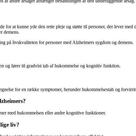
s af andre årsager afhænger behandlingen af den underliggende årsag.
r at kunne yde den rette pleje og støtte til personer, der lever med diss
er demens.
kning på livskvaliteten for personer med Alzheimers sygdom og demens.
n og fører til gradvist tab af hukommelse og kognitiv funktion.
egnelse for en række symptomer, herunder hukommelsestab og forvirri
lzheimers?
emer med hukommelsen eller andre kognitive funktioner.
ige liv?