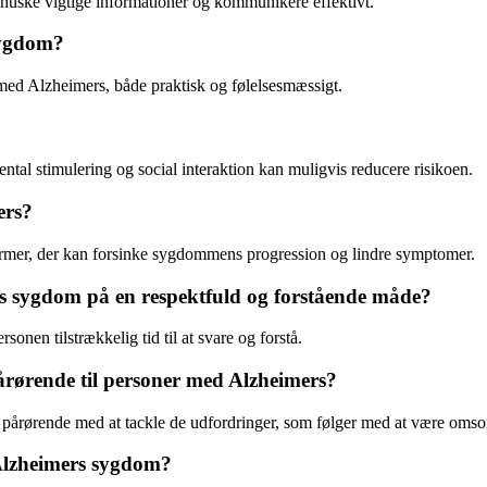
huske vigtige informationer og kommunikere effektivt.
sygdom?
n med Alzheimers, både praktisk og følelsesmæssigt.
ental stimulering og social interaktion kan muligvis reducere risikoen.
ers?
ormer, der kan forsinke sygdommens progression og lindre symptomer.
 sygdom på en respektfuld og forstående måde?
rsonen tilstrækkelig tid til at svare og forstå.
 pårørende til personer med Alzheimers?
pe pårørende med at tackle de udfordringer, som følger med at være oms
l Alzheimers sygdom?