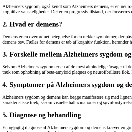
Alzheimers sygdom, også kendt som Alzheimers demens, er en neurode
kognitive vanskeligheder. Det er en progressiv tilstand, der forværres 
2. Hvad er demens?
Demens er en overordnet betegnelse for en række symptomer, der påv
demens osv. Fælles for demens er tab af kognitiv funktion, herunder 
3. Forskelle mellem Alzheimers sygdom o
Selvom Alzheimers sygdom er en af de mest almindelige årsager til de
træk som ophobning af beta-amyloid plaques og neurofibrillære flok
4. Symptomer på Alzheimers sygdom og d
Alzheimers sygdom og demens kan begge manifestere sig med lignende 
karakteristiske træk, såsom visuelle hallucinationer og søvnforstyrrels
5. Diagnose og behandling
En nøjagtig diagnose af Alzheimers sygdom og demens kræver en grun