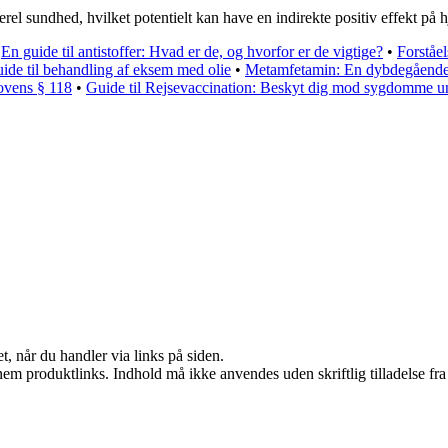
el sundhed, hvilket potentielt kan have en indirekte positiv effekt på 
•
En guide til antistoffer: Hvad er de, og hvorfor er de vigtige?
•
Forståe
ide til behandling af eksem med olie
•
Metamfetamin: En dybdegående g
lovens § 118
•
Guide til Rejsevaccination: Beskyt dig mod sygdomme un
t, når du handler via links på siden.
nem produktlinks. Indhold må ikke anvendes uden skriftlig tilladelse fra