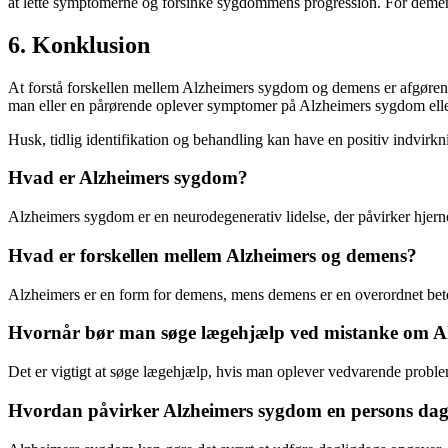
at lette symptomerne og forsinke sygdommens progression. For demen
6. Konklusion
At forstå forskellen mellem Alzheimers sygdom og demens er afgørende fo
man eller en pårørende oplever symptomer på Alzheimers sygdom ell
Husk, tidlig identifikation og behandling kan have en positiv indvir
Hvad er Alzheimers sygdom?
Alzheimers sygdom er en neurodegenerativ lidelse, der påvirker hjerne
Hvad er forskellen mellem Alzheimers og demens?
Alzheimers er en form for demens, mens demens er en overordnet bet
Hvornår bør man søge lægehjælp ved mistanke om A
Det er vigtigt at søge lægehjælp, hvis man oplever vedvarende probl
Hvordan påvirker Alzheimers sygdom en persons dagl