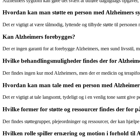
Alzheimers sygdom kan gøre det svært at udføre dagligdags opgaver, 
Hvordan kan man støtte en person med Alzheimers 
Det er vigtigt at være tålmodig, lyttende og tilbyde støtte til persone
Kan Alzheimers forebygges?
Der er ingen garanti for at forebygge Alzheimers, men sund livsstil, m
Hvilke behandlingsmuligheder findes der for Alzheim
Der findes ingen kur mod Alzheimers, men der er medicin og terapif
Hvordan kan man tale med en person med Alzheimers
Det er vigtigt at tale langsomt, tydeligt og i en venlig tone samt give pe
Hvilke former for støtte og ressourcer findes der for
Der findes støttegrupper, plejeordninger og ressourcer, der kan hjæl
Hvilken rolle spiller ernæring og motion i forhold ti