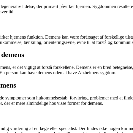
generativ lidelse, der primært påvirker hjernen. Sygdommen resulterer
over tid.
irker hjernens funktion. Demens kan være forårsaget af forskellige t
hukommelse, tænkning, orienteringsevne, evne til at forstå og kommuni
g demens
mens, er det vigtigt at forstå forskellene. Demens er en bred betegnel
. En person kan have demens uden at have Alzheimers sygdom.
emens
symptomer som hukommelsestab, forvirring, problemer med at finde ord
er, der er mere almindelige hos visse former for demens.
dig vurdering af en læge eller specialist. Der findes ikke nogen kur 