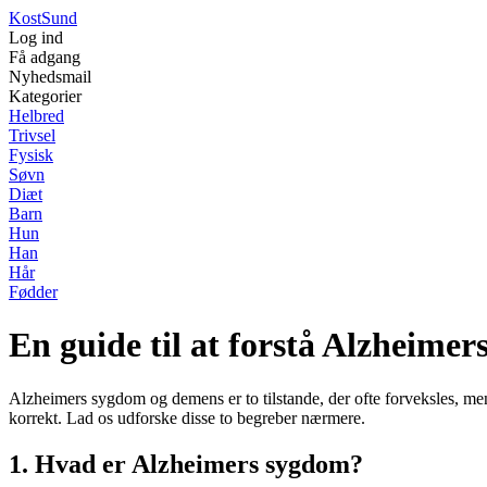
Kost
Sund
Log ind
Få adgang
Nyhedsmail
Kategorier
Helbred
Trivsel
Fysisk
Søvn
Diæt
Barn
Hun
Han
Hår
Fødder
En guide til at forstå Alzheime
Alzheimers sygdom og demens er to tilstande, der ofte forveksles, me
korrekt. Lad os udforske disse to begreber nærmere.
1. Hvad er Alzheimers sygdom?