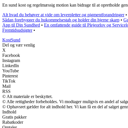
En sund kost og regelmæssig motion kan bidrage til at opretholde gener
Alt hvad du behøver at vide om leverpletter og pigmentforandringer
Sådan forebygger du hukommelsestab og holder din hjerne skarp
•
Gu
App til Din Sundhed
•
En omfattende guide til Plejeorlov og Service
Fremtidsudsigter
•
Kost
Sund
Del og vær venlig
X
Facebook
Instagram
LinkedIn
YouTube
Pinterest
TikTok
Mail
RSS
© Alt materiale er beskyttet.
© Alle rettigheder forbeholdes. Vi modtager muligvis en andel af salge
© Ophavsret gælder for alt indhold her. Vi kan få en del af salget gen
Indhold
Gratis pakker
Rabatkoder
Omtaler