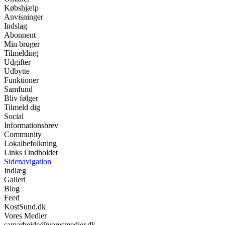
Købshjælp
Anvisninger
Indslag
Abonnent
Min bruger
Tilmelding
Udgifter
Udbytte
Funktioner
Samfund
Bliv følger
Tilmeld dig
Social
Informationsbrev
Community
Lokalbefolkning
Links i indholdet
Sidenavigation
Indlæg
Galleri
Blog
Feed
KostSund.dk
Vores Medier
samarbejde@voresmedier.dk