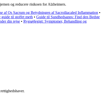
hjernen og reducere risikoen for Alzheimers.
lse af Os Sacrum og Betydningen af Sacroiliacaled Inflammation
•
uide til stoffet meth
•
Guide til Sundhedsapps: Find den Bedste
der din rejse
•
Rygsøjlegigt: Symptomer, Behandling og
 rettighedshaver.