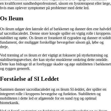
en kvalificeret sundhedsprofessionel, såsom en fysioterapeut eller læge,
hvis man oplever symptomer på problemer med dette led.
Os Ileum
Os ileum udgør den laterale del af bækkenet og danner den ene halvdel
af sacroiliacaledet. Denne store knogle spiller en vigtig rolle i kroppens
stabilitet og støtte. Os ileum er forankret til rygraden og danner et solidt
fundament, der muliggør forskellige bevægelser såsom gå, løbe og
dreje.
Ved træning af os ileum er det vigtigt at fokusere på styrketræning og
stabiliseringsøvelser, der kan styrke musklerne omkring dette område.
Dette kan bidrage til at forebygge skader og øge stabiliteten i bækkenet
og ryggen generelt.
Forståelse af SI Leddet
Sammen danner sacroiliacaledet og os ileum SI-leddet, der spiller en
integreret rolle i kroppens bevægelse og funktion. Stabiliteten og
mobiliteten i dette led er afgørende for en sund ryg og optimal
biomekanik.