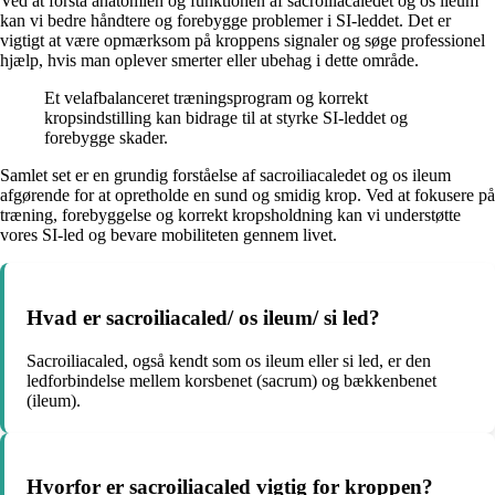
Ved at forstå anatomien og funktionen af sacroiliacaledet og os ileum
kan vi bedre håndtere og forebygge problemer i SI-leddet. Det er
vigtigt at være opmærksom på kroppens signaler og søge professionel
hjælp, hvis man oplever smerter eller ubehag i dette område.
Et velafbalanceret træningsprogram og korrekt
kropsindstilling kan bidrage til at styrke SI-leddet og
forebygge skader.
Samlet set er en grundig forståelse af sacroiliacaledet og os ileum
afgørende for at opretholde en sund og smidig krop. Ved at fokusere på
træning, forebyggelse og korrekt kropsholdning kan vi understøtte
vores SI-led og bevare mobiliteten gennem livet.
Hvad er sacroiliacaled/ os ileum/ si led?
Sacroiliacaled, også kendt som os ileum eller si led, er den
ledforbindelse mellem korsbenet (sacrum) og bækkenbenet
(ileum).
Hvorfor er sacroiliacaled vigtig for kroppen?