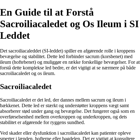
En Guide til at Forstå
Sacroiliacaledet og Os Ileum i SI
Leddet
Det sacroiliacaleddet (SI-leddet) spiller en afgørende rolle i kroppens
bevægelse og stabilitet. Dette led forbinder sacrum (korsbenet) med
ileum (hoftebenet) og muliggør en række forskellige bevægelser. For at
forstå dette komplekse led bedre, er det vigtigt at se nærmere på både
sacroiliacaledet og os ileum.
Sacroiliacaledet
Sacroiliacaledet er det led, der dannes mellem sacrum og ileum i
bækkenet. Dette led er stærkt og understøtter kroppens vægt samt
absorberer stød under gang og bevægelse. Det fungerer også som en
overførselsenhed mellem overkroppen og underkroppen, og dets
stabilitet er afgørende for ryggens sundhed.
Ved skader eller dysfunktion i sacroiliacaledet kan patienter opleve
smerter i lænden, hofterne eller bagdelen. Det er vigtigt at konsultere