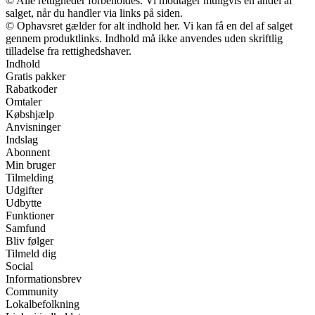
© Alle rettigheder forbeholdes. Vi modtager muligvis en andel af
salget, når du handler via links på siden.
© Ophavsret gælder for alt indhold her. Vi kan få en del af salget
gennem produktlinks. Indhold må ikke anvendes uden skriftlig
tilladelse fra rettighedshaver.
Indhold
Gratis pakker
Rabatkoder
Omtaler
Købshjælp
Anvisninger
Indslag
Abonnent
Min bruger
Tilmelding
Udgifter
Udbytte
Funktioner
Samfund
Bliv følger
Tilmeld dig
Social
Informationsbrev
Community
Lokalbefolkning