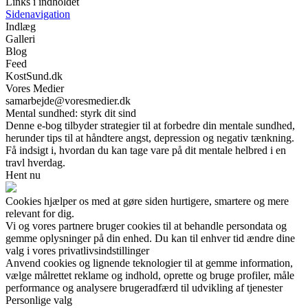
Links i indholdet
Sidenavigation
Indlæg
Galleri
Blog
Feed
KostSund.dk
Vores Medier
samarbejde@voresmedier.dk
Mental sundhed: styrk dit sind
Denne e-bog tilbyder strategier til at forbedre din mentale sundhed,
herunder tips til at håndtere angst, depression og negativ tænkning.
Få indsigt i, hvordan du kan tage vare på dit mentale helbred i en
travl hverdag.
Hent nu
Cookies hjælper os med at gøre siden hurtigere, smartere og mere
relevant for dig.
Vi og vores partnere bruger cookies til at behandle persondata og
gemme oplysninger på din enhed. Du kan til enhver tid ændre dine
valg i vores privatlivsindstillinger
Anvend cookies og lignende teknologier til at gemme information,
vælge målrettet reklame og indhold, oprette og bruge profiler, måle
performance og analysere brugeradfærd til udvikling af tjenester
Personlige valg