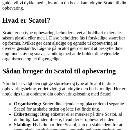
guide vil vi dykke ned i, hvordan du bedst kan udnytte Scatol til din
opbevaring.
Hvad er Scatol?
Scatol er en type opbevaringsbeholder lavet af holdbart materiale
såsom plastik eller metal. Disse beholdere fås i forskellige størrelser
og former, hvilket gør dem alsidige og egnede til opbevaring af
diverse genstande. Lågene på Scatol gør det nemt at beskytte dine
ting mod støv og snavs, samtidig med at de holder dine ejendele
organiserede og let tilgængelige.
Sådan bruger du Scatol til opbevaring
Når du har valgt den rigtige størrelse og type af Scatol til dine
opbevaringsbehov, er det vigtigt at udnytte den bedst muligt. Her er
nogle tips til at optimere din opbevaringsløsning med Scatol:
Organisering:
Sorter dine ejendele og placer dem i separate
Scatol for at skabe orden og lette i at finde ting.
Etikettering:
Brug etiketter eller mærker på dine Scatol, så
du hurtigt kan identificere, hvad der er opbevaret indeni.
Stabling:
Hvis du har flere Scatol, kan du stable dem for at
spare plads og skabe en mere kompakt opbevaringsløsning.