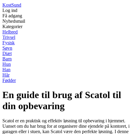
Kost
Sund
Log ind
Få adgang
Nyhedsmail
Kategorier
Helbred
Trivsel
Fysisk
Søvn
Diæt
Barn
Hun
Han
Hår
Fødder
En guide til brug af Scatol til
din opbevaring
Scatol er en praktisk og effektiv løsning til opbevaring i hjemmet.
Uanset om du har brug for at organisere dine ejendele på kontoret, i
garagen eller i stuen, kan Scatol være den perfekte løsning. I denne