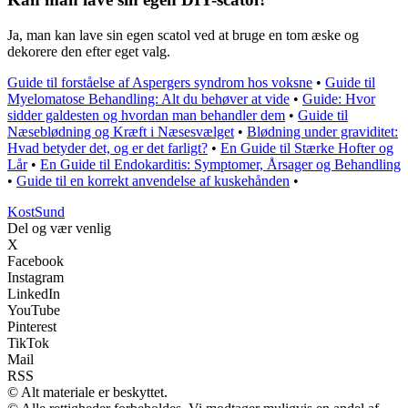
Ja, man kan lave sin egen scatol ved at bruge en tom æske og
dekorere den efter eget valg.
Guide til forståelse af Aspergers syndrom hos voksne
•
Guide til
Myelomatose Behandling: Alt du behøver at vide
•
Guide: Hvor
sidder galdesten og hvordan man behandler dem
•
Guide til
Næseblødning og Kræft i Næsesvælget
•
Blødning under graviditet:
Hvad betyder det, og er det farligt?
•
En Guide til Stærke Hofter og
Lår
•
En Guide til Endokarditis: Symptomer, Årsager og Behandling
•
Guide til en korrekt anvendelse af kuskehånden
•
Kost
Sund
Del og vær venlig
X
Facebook
Instagram
LinkedIn
YouTube
Pinterest
TikTok
Mail
RSS
© Alt materiale er beskyttet.