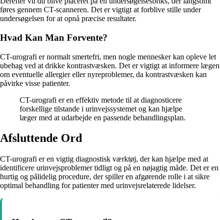
Derefter vil du blive placeret på en undersøgelsesbriks, der langsomt
føres gennem CT-scanneren. Det er vigtigt at forblive stille under
undersøgelsen for at opnå præcise resultater.
Hvad Kan Man Forvente?
CT-urografi er normalt smertefri, men nogle mennesker kan opleve let
ubehag ved at drikke kontrastvæsken. Det er vigtigt at informere lægen
om eventuelle allergier eller nyreproblemer, da kontrastvæsken kan
påvirke visse patienter.
CT-urografi er en effektiv metode til at diagnosticere
forskellige tilstande i urinvejssystemet og kan hjælpe
læger med at udarbejde en passende behandlingsplan.
Afsluttende Ord
CT-urografi er en vigtig diagnostisk værktøj, der kan hjælpe med at
identificere urinvejsproblemer tidligt og på en nøjagtig måde. Det er en
hurtig og pålidelig procedure, der spiller en afgørende rolle i at sikre
optimal behandling for patienter med urinvejsrelaterede lidelser.