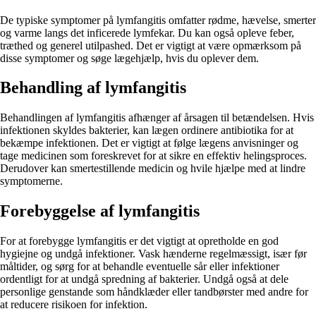
De typiske symptomer på lymfangitis omfatter rødme, hævelse, smerter
og varme langs det inficerede lymfekar. Du kan også opleve feber,
træthed og generel utilpashed. Det er vigtigt at være opmærksom på
disse symptomer og søge lægehjælp, hvis du oplever dem.
Behandling af lymfangitis
Behandlingen af lymfangitis afhænger af årsagen til betændelsen. Hvis
infektionen skyldes bakterier, kan lægen ordinere antibiotika for at
bekæmpe infektionen. Det er vigtigt at følge lægens anvisninger og
tage medicinen som foreskrevet for at sikre en effektiv helingsproces.
Derudover kan smertestillende medicin og hvile hjælpe med at lindre
symptomerne.
Forebyggelse af lymfangitis
For at forebygge lymfangitis er det vigtigt at opretholde en god
hygiejne og undgå infektioner. Vask hænderne regelmæssigt, især før
måltider, og sørg for at behandle eventuelle sår eller infektioner
ordentligt for at undgå spredning af bakterier. Undgå også at dele
personlige genstande som håndklæder eller tandbørster med andre for
at reducere risikoen for infektion.