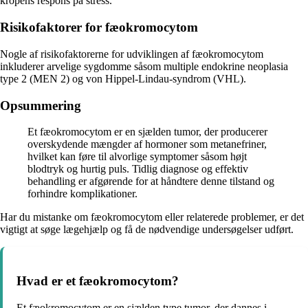
kropens respons på stress.
Risikofaktorer for fæokromocytom
Nogle af risikofaktorerne for udviklingen af fæokromocytom
inkluderer arvelige sygdomme såsom multiple endokrine neoplasia
type 2 (MEN 2) og von Hippel-Lindau-syndrom (VHL).
Opsummering
Et fæokromocytom er en sjælden tumor, der producerer
overskydende mængder af hormoner som metanefriner,
hvilket kan føre til alvorlige symptomer såsom højt
blodtryk og hurtig puls. Tidlig diagnose og effektiv
behandling er afgørende for at håndtere denne tilstand og
forhindre komplikationer.
Har du mistanke om fæokromocytom eller relaterede problemer, er det
vigtigt at søge lægehjælp og få de nødvendige undersøgelser udført.
Hvad er et fæokromocytom?
Et fæokromocytom er en sjælden type tumor, der dannes i