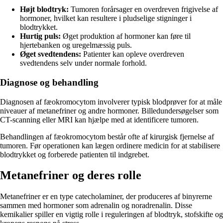
Højt blodtryk:
Tumoren forårsager en overdreven frigivelse af
hormoner, hvilket kan resultere i pludselige stigninger i
blodtrykket.
Hurtig puls:
Øget produktion af hormoner kan føre til
hjertebanken og uregelmæssig puls.
Øget svedtendens:
Patienter kan opleve overdreven
svedtendens selv under normale forhold.
Diagnose og behandling
Diagnosen af fæokromocytom involverer typisk blodprøver for at måle
niveauer af metanefriner og andre hormoner. Billedundersøgelser som
CT-scanning eller MRI kan hjælpe med at identificere tumoren.
Behandlingen af fæokromocytom består ofte af kirurgisk fjernelse af
tumoren. Før operationen kan lægen ordinere medicin for at stabilisere
blodtrykket og forberede patienten til indgrebet.
Metanefriner og deres rolle
Metanefriner er en type catecholaminer, der produceres af binyrerne
sammen med hormoner som adrenalin og noradrenalin. Disse
kemikalier spiller en vigtig rolle i reguleringen af blodtryk, stofskifte og