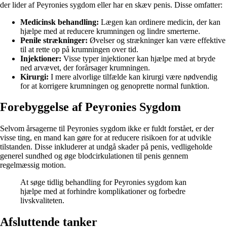
der lider af Peyronies sygdom eller har en skæv penis. Disse omfatter:
Medicinsk behandling:
Lægen kan ordinere medicin, der kan
hjælpe med at reducere krumningen og lindre smerterne.
Penile strækninger:
Øvelser og strækninger kan være effektive
til at rette op på krumningen over tid.
Injektioner:
Visse typer injektioner kan hjælpe med at bryde
ned arvævet, der forårsager krumningen.
Kirurgi:
I mere alvorlige tilfælde kan kirurgi være nødvendig
for at korrigere krumningen og genoprette normal funktion.
Forebyggelse af Peyronies Sygdom
Selvom årsagerne til Peyronies sygdom ikke er fuldt forstået, er der
visse ting, en mand kan gøre for at reducere risikoen for at udvikle
tilstanden. Disse inkluderer at undgå skader på penis, vedligeholde
generel sundhed og øge blodcirkulationen til penis gennem
regelmæssig motion.
At søge tidlig behandling for Peyronies sygdom kan
hjælpe med at forhindre komplikationer og forbedre
livskvaliteten.
Afsluttende tanker