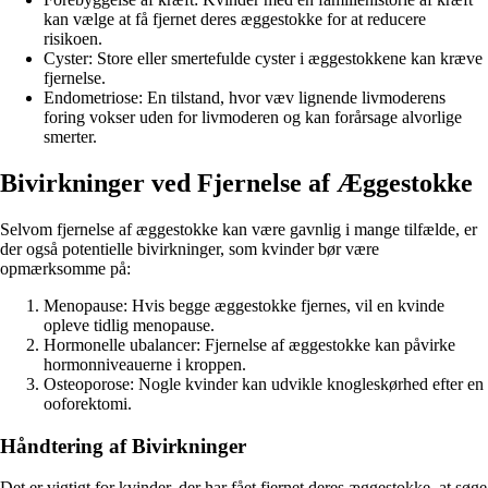
kan vælge at få fjernet deres æggestokke for at reducere
risikoen.
Cyster: Store eller smertefulde cyster i æggestokkene kan kræve
fjernelse.
Endometriose: En tilstand, hvor væv lignende livmoderens
foring vokser uden for livmoderen og kan forårsage alvorlige
smerter.
Bivirkninger ved Fjernelse af Æggestokke
Selvom fjernelse af æggestokke kan være gavnlig i mange tilfælde, er
der også potentielle bivirkninger, som kvinder bør være
opmærksomme på:
Menopause: Hvis begge æggestokke fjernes, vil en kvinde
opleve tidlig menopause.
Hormonelle ubalancer: Fjernelse af æggestokke kan påvirke
hormonniveauerne i kroppen.
Osteoporose: Nogle kvinder kan udvikle knogleskørhed efter en
ooforektomi.
Håndtering af Bivirkninger
Det er vigtigt for kvinder, der har fået fjernet deres æggestokke, at søge