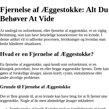
Fjernelse af Æggestokke: Alt Du
Behøver At Vide
At undergå en ooforektomi, eller fjernelse af æggestokke, er en vigtig
beslutning, som kan have betydelige konsekvenser for en kvinde. I
denne artikel vil vi udforske processen, bivirkninger og hvordan man
bedst håndterer situationen.
Hvad er en Fjernelse af Æggestokke?
En fjernelse af æggestokke, også kendt som ooforektomi, er en
kirurgisk procedure, hvor en eller begge æggestokke fjernes. Dette kan
gøres af forskellige årsager, såsom kræft, cyster, endometriose eller
andre alvorlige problemer.
Grunde til Fjernelse af Æggestokke
Der er flere grunde til, at en kvinde kan have brug for at få fjernet sine
æggestokke. Nogle af de mest almindelige årsager inkluderer:
Forebyggelse af kræft: Kvinder med en familiehistorie af kræft