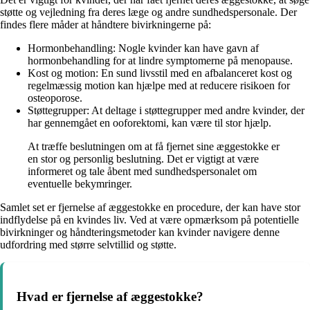
støtte og vejledning fra deres læge og andre sundhedspersonale. Der
findes flere måder at håndtere bivirkningerne på:
Hormonbehandling: Nogle kvinder kan have gavn af
hormonbehandling for at lindre symptomerne på menopause.
Kost og motion: En sund livsstil med en afbalanceret kost og
regelmæssig motion kan hjælpe med at reducere risikoen for
osteoporose.
Støttegrupper: At deltage i støttegrupper med andre kvinder, der
har gennemgået en ooforektomi, kan være til stor hjælp.
At træffe beslutningen om at få fjernet sine æggestokke er
en stor og personlig beslutning. Det er vigtigt at være
informeret og tale åbent med sundhedspersonalet om
eventuelle bekymringer.
Samlet set er fjernelse af æggestokke en procedure, der kan have stor
indflydelse på en kvindes liv. Ved at være opmærksom på potentielle
bivirkninger og håndteringsmetoder kan kvinder navigere denne
udfordring med større selvtillid og støtte.
Hvad er fjernelse af æggestokke?