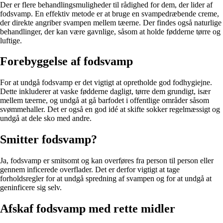
Der er flere behandlingsmuligheder til rådighed for dem, der lider af
fodsvamp. En effektiv metode er at bruge en svampedræbende creme,
der direkte angriber svampen mellem tæerne. Der findes også naturlige
behandlinger, der kan være gavnlige, såsom at holde fødderne tørre og
luftige.
Forebyggelse af fodsvamp
For at undgå fodsvamp er det vigtigt at opretholde god fodhygiejne.
Dette inkluderer at vaske fødderne dagligt, tørre dem grundigt, især
mellem tæerne, og undgå at gå barfodet i offentlige områder såsom
svømmehaller. Det er også en god idé at skifte sokker regelmæssigt og
undgå at dele sko med andre.
Smitter fodsvamp?
Ja, fodsvamp er smitsomt og kan overføres fra person til person eller
gennem inficerede overflader. Det er derfor vigtigt at tage
forholdsregler for at undgå spredning af svampen og for at undgå at
geninficere sig selv.
Afskaf fodsvamp med rette midler