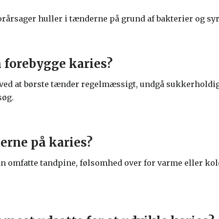
orårsager huller i tænderne på grund af bakterier og s
forebygge karies?
ved at børste tænder regelmæssigt, undgå sukkerholdig
søg.
rne på karies?
 omfatte tandpine, følsomhed over for varme eller kold