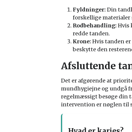
Fyldninger:
Din tandl
forskellige materiale
Rodbehandling:
Hvis 
redde tanden.
Krone:
Hvis tanden er 
beskytte den resteren
Afsluttende ta
Det er afgørende at priori
mundhygiejne og undgå fre
regelmæssigt besøge din t
intervention er nøglen til 
Hvad er karies?