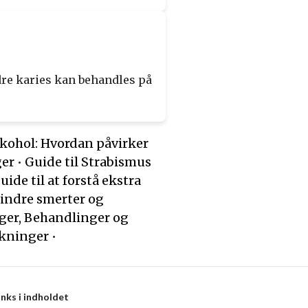
dre karies kan behandles på
lkohol: Hvordan påvirker
ger
•
Guide til Strabismus
uide til at forstå ekstra
indre smerter og
ager, Behandlinger og
rkninger
•
inks i indholdet