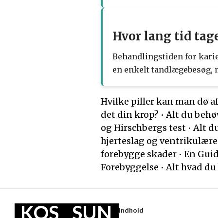
Hvor lang tid tag
Behandlingstiden for kari
en enkelt tandlægebesøg, 
Hvilke piller kan man dø af
det din krop?
•
Alt du behø
og Hirschbergs test
•
Alt d
hjerteslag og ventrikulære
forebygge skader
•
En Guid
Forebyggelse
•
Alt hvad du
KOS
SUN
Indhold