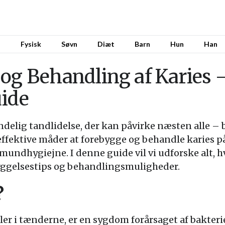
l
Fysisk
Søvn
Diæt
Barn
Hun
Han
og Behandling af Karies 
uide
ndelig tandlidelse, der kan påvirke næsten alle –
effektive måder at forebygge og behandle karies p
undhygiejne. I denne guide vil vi udforske alt, hv
byggelsestips og behandlingsmuligheder.
?
ler i tænderne, er en sygdom forårsaget af bakter