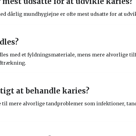
 mest udsatte for at udvikle karies?
d dårlig mundhygiejne er ofte mest udsatte for at udvik
dles?
ndles med et fyldningsmateriale, mens mere alvorlige ti
dtrækning.
gtigt at behandle karies?
 til mere alvorlige tandproblemer som infektioner, tan