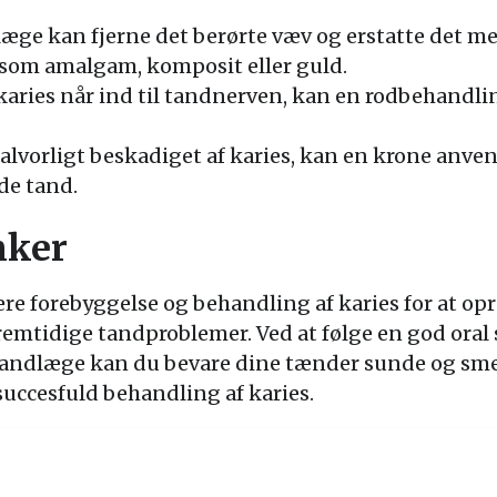
æge kan fjerne det berørte væv og erstatte det me
r som amalgam, komposit eller guld.
karies når ind til tandnerven, kan en rodbehandli
alvorligt beskadiget af karies, kan en krone anven
de tand.
nker
tere forebyggelse og behandling af karies for at o
mtidige tandproblemer. Ved at følge en god oral
andlæge kan du bevare dine tænder sunde og smerte
succesfuld behandling af karies.