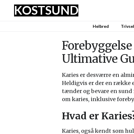
KOST
SUND
Helbred
Trivse
Forebyggelse 
Ultimative G
Karies er desværre en almi
Heldigvis er der en række 
tænder og bevare en sund m
om karies, inklusive fore
Hvad er Karies
Karies, også kendt som hul