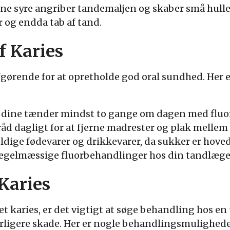
nne syre angriber tandemaljen og skaber små hulle
er og endda tab af tand.
f Karies
afgørende for at opretholde god oral sundhed. Her 
 dine tænder mindst to gange om dagen med fluo
åd dagligt for at fjerne madrester og plak melle
ige fødevarer og drikkevarer, da sukker er hovedå
egelmæssige fluorbehandlinger hos din tandlæge 
Karies
et karies, er det vigtigt at søge behandling hos e
erligere skade. Her er nogle behandlingsmuligheder