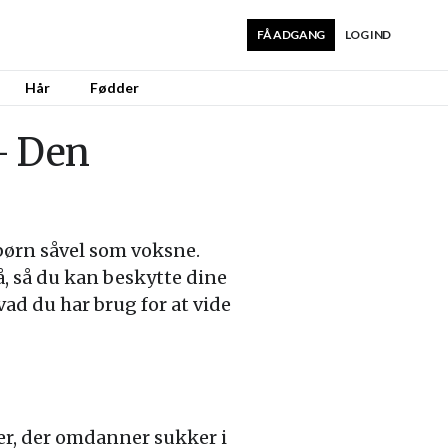
FÅ ADGANG
LOG IND
Hår
Fødder
– Den
 børn såvel som voksne.
å, så du kan beskytte dine
ad du har brug for at vide
ier, der omdanner sukker i