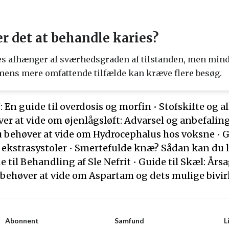
er det at behandle karies?
es afhænger af sværhedsgraden af ​​tilstanden, men min
mens mere omfattende tilfælde kan kræve flere besøg.
: En guide til overdosis og morfin
•
Stofskifte og a
ver at vide om øjenlågsløft: Advarsel og anbefalin
u behøver at vide om Hydrocephalus hos voksne
•
G
 ekstrasystoler
•
Smertefulde knæ? Sådan kan du l
e til Behandling af Sle Nefrit
•
Guide til Skæl: Års
 behøver at vide om Aspartam og dets mulige bivi
Abonnent
Samfund
L