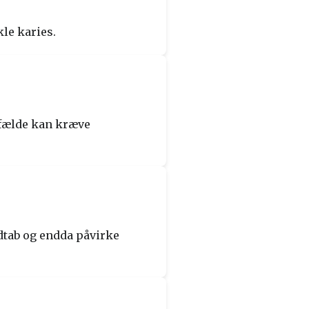
le karies.
lfælde kan kræve
dtab og endda påvirke