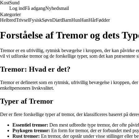
Kost
Sund
Log ind
Få adgang
Nyhedsmail
Kategorier
Helbred
Trivsel
Fysisk
Søvn
Diæt
Barn
Hun
Han
Hår
Fødder
Forståelse af Tremor og dets Typ
Tremor er en ufrivillig, rytmisk bevægelse i kroppen, der kan påvirke en 
vil vi udforske tremor og de forskellige typer, som det kan præsentere si
Tremor: Hvad er det?
Tremor er defineret som en rytmisk, ufrivillig bevægelse i kroppen, d
enkeltpersoners livskvalitet.
Typer af Tremor
Der er flere forskellige typer af tremor, der klassificeres baseret på de
Essentiel tremor:
Den mest udbredte type tremor, der ofte påvirk
Psykogen tremor:
En form for tremor, der er forbundet med psyk
Rust tremor:
En tremor, der opstår under visse stillinger eller 