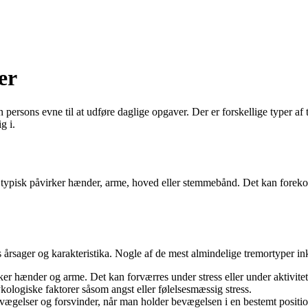
er
persons evne til at udføre daglige opgaver. Der er forskellige typer af t
g i.
er typisk påvirker hænder, arme, hoved eller stemmebånd. Det kan forek
res årsager og karakteristika. Nogle af de mest almindelige tremortyper in
er hænder og arme. Det kan forværres under stress eller under aktivitet
ologiske faktorer såsom angst eller følelsesmæssig stress.
bevægelser og forsvinder, når man holder bevægelsen i en bestemt positio