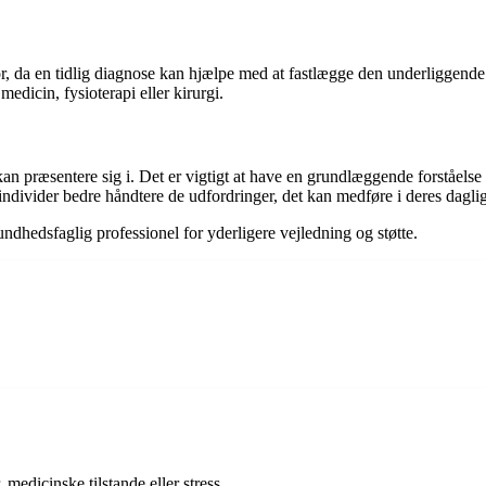
r, da en tidlig diagnose kan hjælpe med at fastlægge den underliggend
dicin, fysioterapi eller kirurgi.
 kan præsentere sig i. Det er vigtigt at have en grundlæggende forståels
ndivider bedre håndtere de udfordringer, det kan medføre i deres daglig
dhedsfaglig professionel for yderligere vejledning og støtte.
medicinske tilstande eller stress.