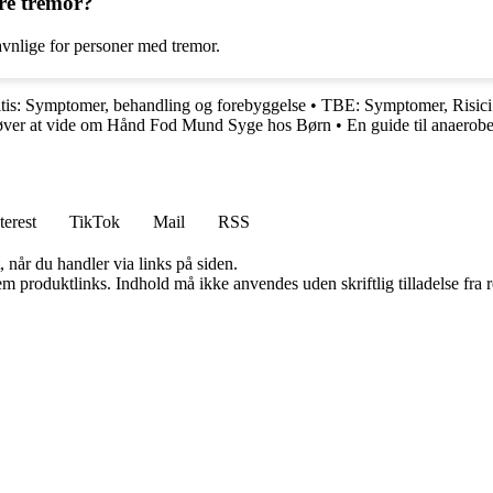
ere tremor?
vnlige for personer med tremor.
litis: Symptomer, behandling og forebyggelse
•
TBE: Symptomer, Risici
øver at vide om Hånd Fod Mund Syge hos Børn
•
En guide til anaerobe
terest
TikTok
Mail
RSS
 når du handler via links på siden.
m produktlinks. Indhold må ikke anvendes uden skriftlig tilladelse fra r