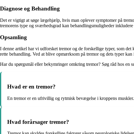
Diagnose og Behandling
Det er vigtigt at søge lægehjælp, hvis man oplever symptomer på tremo
tremorens type og sværhedsgrad kan behandlingsmuligheder inkludere me
Opsamling
I denne artikel har vi udforsket tremor og de forskellige typer, som det
rette behandling. Ved at blive opmærksom på tremor og dets typer kan i
Har du spørgsmål eller bekymringer omkring tremor? Søg råd hos en sun
Hvad er en tremor?
En tremor er en ufrivillig og rytmisk bevægelse i kroppens muskler.
Hvad forårsager tremor?
Tremor kan skyldes forskellige faktorer såsom neurologiske lidelser, 