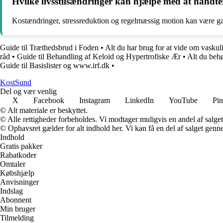
Hvilke livsstilsændringer kan hjælpe med at håndt
Kostændringer, stressreduktion og regelmæssig motion kan være ga
Guide til Træthedsbrud i Foden
•
Alt du har brug for at vide om vasku
råd
•
Guide til Behandling af Keloid og Hypertrofiske Ær
•
Alt du beh
Guide til Basislister og www.irf.dk
•
Kost
Sund
Del og vær venlig
X
Facebook
Instagram
LinkedIn
YouTube
Pin
© Alt materiale er beskyttet.
© Alle rettigheder forbeholdes. Vi modtager muligvis en andel af salget,
© Ophavsret gælder for alt indhold her. Vi kan få en del af salget genne
Indhold
Gratis pakker
Rabatkoder
Omtaler
Købshjælp
Anvisninger
Indslag
Abonnent
Min bruger
Tilmelding