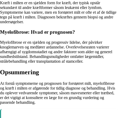
Kræft i milten er en sjælden form for kræft, der typisk opstår
sekundært til andre kræftformer såsom leukæmi eller lymfom.
Symptomerne kan variere, men en forstørret milt er ofte et af de tidlige
tegn på kræft i milten. Diagnosen bekræftes gennem biopsi og andre
undersøgelser.
Myelofibrose: Hvad er prognosen?
Myelofibrose er en sjælden og progressiv lidelse, der påvirker
knoglemarven og medfører ardannelse. Overlevelsesraten varierer
afhængigt af sygdomsstadiet og andre faktorer som alder og generel
sundhedstilstand. Behandlingsmuligheder omfatter lægemidler,
strålebehandling eller transplantation af stamceller.
Opsummering
At forstå symptomerne og prognosen for forstørret milt, myelofibrose
og kræft i milten er afgørende for tidlig diagnose og behandling. Hvis
du oplever vedvarende symptomer, såsom mavesmerter eller træthed,
er det vigtigt at konsultere en læge for en grundig vurdering og
passende behandling.