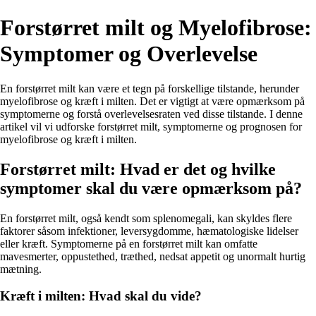
Forstørret milt og Myelofibrose:
Symptomer og Overlevelse
En forstørret milt kan være et tegn på forskellige tilstande, herunder
myelofibrose og kræft i milten. Det er vigtigt at være opmærksom på
symptomerne og forstå overlevelsesraten ved disse tilstande. I denne
artikel vil vi udforske forstørret milt, symptomerne og prognosen for
myelofibrose og kræft i milten.
Forstørret milt: Hvad er det og hvilke
symptomer skal du være opmærksom på?
En forstørret milt, også kendt som splenomegali, kan skyldes flere
faktorer såsom infektioner, leversygdomme, hæmatologiske lidelser
eller kræft. Symptomerne på en forstørret milt kan omfatte
mavesmerter, oppustethed, træthed, nedsat appetit og unormalt hurtig
mætning.
Kræft i milten: Hvad skal du vide?