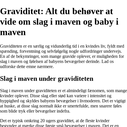
Graviditet: Alt du behøver at
vide om slag i maven og baby i
maven
Graviditeten er en særlig og vidunderlig tid i en kvindes liv, fyldt med
spænding, forventning og selvfølgelig nogle udfordringer undervejs.
En af de bekymringer, som mange gravide oplever, er muligheden for
slag i maven og følelsen af babyens bevægelser derinde. Lad os
udforske dette emne nærmere.
Slag i maven under graviditeten
Slag i maven under graviditeten er et almindeligt fænomen, som mange
kvinder oplever. Disse slag eller stød kan variere i intensitet og
hyppighed og skyldes babyens bevægelser i livmoderen. Det er vigtigt
at huske, at disse slag normalt ikke er smertefulde, men snarere føles
som blide tryk eller bevægelser indefra.
Det er typisk omkring 20 ugers graviditet, at de fleste kvinder
begynder at mærke disse første små bevægelser i maven. Det er en