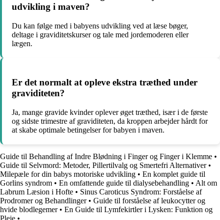
udvikling i maven?
Du kan følge med i babyens udvikling ved at læse bøger,
deltage i graviditetskurser og tale med jordemoderen eller
lægen.
Er det normalt at opleve ekstra træthed under
graviditeten?
Ja, mange gravide kvinder oplever øget træthed, især i de første
og sidste trimestre af graviditeten, da kroppen arbejder hårdt for
at skabe optimale betingelser for babyen i maven.
Guide til Behandling af Indre Blødning i Finger og Finger i Klemme
•
Guide til Selvmord: Metoder, Pillertilvalg og Smertefri Alternativer
•
Milepæle for din babys motoriske udvikling
•
En komplet guide til
Gorlins syndrom
•
En omfattende guide til dialysebehandling
•
Alt om
Labrum Læsion i Hofte
•
Sinus Caroticus Syndrom: Forståelse af
Prodromer og Behandlinger
•
Guide til forståelse af leukocytter og
hvide blodlegemer
•
En Guide til Lymfekirtler i Lysken: Funktion og
Pleje
•