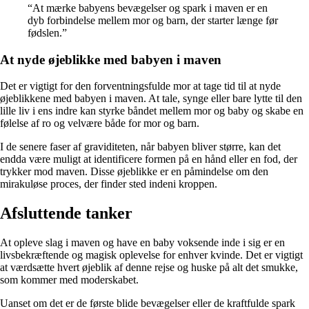
“At mærke babyens bevægelser og spark i maven er en
dyb forbindelse mellem mor og barn, der starter længe før
fødslen.”
At nyde øjeblikke med babyen i maven
Det er vigtigt for den forventningsfulde mor at tage tid til at nyde
øjeblikkene med babyen i maven. At tale, synge eller bare lytte til den
lille liv i ens indre kan styrke båndet mellem mor og baby og skabe en
følelse af ro og velvære både for mor og barn.
I de senere faser af graviditeten, når babyen bliver større, kan det
endda være muligt at identificere formen på en hånd eller en fod, der
trykker mod maven. Disse øjeblikke er en påmindelse om den
mirakuløse proces, der finder sted indeni kroppen.
Afsluttende tanker
At opleve slag i maven og have en baby voksende inde i sig er en
livsbekræftende og magisk oplevelse for enhver kvinde. Det er vigtigt
at værdsætte hvert øjeblik af denne rejse og huske på alt det smukke,
som kommer med moderskabet.
Uanset om det er de første blide bevægelser eller de kraftfulde spark