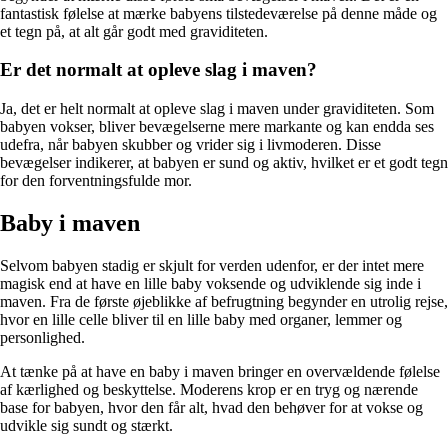
fantastisk følelse at mærke babyens tilstedeværelse på denne måde og
et tegn på, at alt går godt med graviditeten.
Er det normalt at opleve slag i maven?
Ja, det er helt normalt at opleve slag i maven under graviditeten. Som
babyen vokser, bliver bevægelserne mere markante og kan endda ses
udefra, når babyen skubber og vrider sig i livmoderen. Disse
bevægelser indikerer, at babyen er sund og aktiv, hvilket er et godt tegn
for den forventningsfulde mor.
Baby i maven
Selvom babyen stadig er skjult for verden udenfor, er der intet mere
magisk end at have en lille baby voksende og udviklende sig inde i
maven. Fra de første øjeblikke af befrugtning begynder en utrolig rejse,
hvor en lille celle bliver til en lille baby med organer, lemmer og
personlighed.
At tænke på at have en baby i maven bringer en overvældende følelse
af kærlighed og beskyttelse. Moderens krop er en tryg og nærende
base for babyen, hvor den får alt, hvad den behøver for at vokse og
udvikle sig sundt og stærkt.