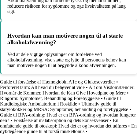
Alkoholafvænning kan forbedre fysisk og mental sundhed,
reducere risikoen for sygdomme og øge livskvaliteten på lang
sigt.
Hvordan kan man motivere nogen til at starte
alkoholafvænning?
Ved at dele vigtige oplysninger om fordelene ved
alkoholafvænning, vise støtte og lytte til personens behov kan
man motivere nogen til at begynde alkoholafvænningen.
Guide til forståelse af Hæmoglobin A1c og Glukoseværdier
•
Perforeret tarm: Alt hvad du behøver at vide
•
Alt om Visdomstænder:
Hvornår de Kommer, Hvordan de Kan Give Hovedpine og Mere
•
Ringorm: Symptomer, Behandling og Forebyggelse
•
Guide til
Kardiologiske Ambulatorium i Roskilde
•
Ultimativ guide til
stafylokokker og MRSA: Symptomer, behandling og forebyggelse
•
Guide til BPA-ordning: Hvad er en BPA-ordning og hvordan fungerer
den?
•
Forståelse af malabsorption og dets konsekvenser
•
En
omfattende guide til otoskopi: Hvad det er og hvordan det udføres
•
En
dybdegående guide til at forstå muskeltonus
•