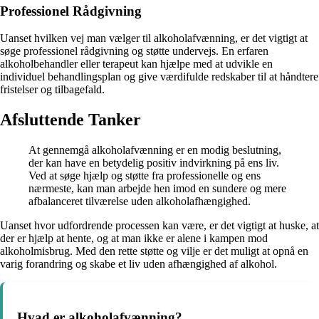
Professionel Rådgivning
Uanset hvilken vej man vælger til alkoholafvænning, er det vigtigt at
søge professionel rådgivning og støtte undervejs. En erfaren
alkoholbehandler eller terapeut kan hjælpe med at udvikle en
individuel behandlingsplan og give værdifulde redskaber til at håndtere
fristelser og tilbagefald.
Afsluttende Tanker
At gennemgå alkoholafvænning er en modig beslutning,
der kan have en betydelig positiv indvirkning på ens liv.
Ved at søge hjælp og støtte fra professionelle og ens
nærmeste, kan man arbejde hen imod en sundere og mere
afbalanceret tilværelse uden alkoholafhængighed.
Uanset hvor udfordrende processen kan være, er det vigtigt at huske, at
der er hjælp at hente, og at man ikke er alene i kampen mod
alkoholmisbrug. Med den rette støtte og vilje er det muligt at opnå en
varig forandring og skabe et liv uden afhængighed af alkohol.
Hvad er alkoholafvænning?