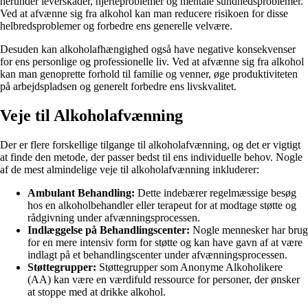
herunder leverskader, hjerteproblemer og mentale sundhedsproblemer.
Ved at afvænne sig fra alkohol kan man reducere risikoen for disse
helbredsproblemer og forbedre ens generelle velvære.
Desuden kan alkoholafhængighed også have negative konsekvenser
for ens personlige og professionelle liv. Ved at afvænne sig fra alkohol
kan man genoprette forhold til familie og venner, øge produktiviteten
på arbejdspladsen og generelt forbedre ens livskvalitet.
Veje til Alkoholafvænning
Der er flere forskellige tilgange til alkoholafvænning, og det er vigtigt
at finde den metode, der passer bedst til ens individuelle behov. Nogle
af de mest almindelige veje til alkoholafvænning inkluderer:
Ambulant Behandling:
Dette indebærer regelmæssige besøg
hos en alkoholbehandler eller terapeut for at modtage støtte og
rådgivning under afvænningsprocessen.
Indlæggelse på Behandlingscenter:
Nogle mennesker har brug
for en mere intensiv form for støtte og kan have gavn af at være
indlagt på et behandlingscenter under afvænningsprocessen.
Støttegrupper:
Støttegrupper som Anonyme Alkoholikere
(AA) kan være en værdifuld ressource for personer, der ønsker
at stoppe med at drikke alkohol.