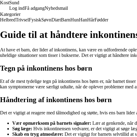
Kost
Sund
Log ind
Få adgang
Nyhedsmail
Kategorier
Helbred
Trivsel
Fysisk
Søvn
Diæt
Barn
Hun
Han
Hår
Fødder
Guide til at håndtere inkontinen
At have et barn, der lider af inkontinens, kan være en udfordrende oplev
uheldige situationer som tisser i bukserne. Det er vigtigt at håndtere 
Tegn på inkontinens hos børn
Et af de mest tydelige tegn på inkontinens hos børn er, når barnet tisser
kan symptomerne være særligt udtalte, når de oplever problemer med at 
Håndtering af inkontinens hos børn
Det er vigtigt at reagere med tålmodighed og støtte, hvis ens barn lider a
Vær opmærksom på barnets signaler:
Lær at genkende, når dit
Søg læge:
Hvis inkontinensen vedvarer, er det vigtigt at søge læ
Skab en tryg atmosfære:
Det er vigtigt for barnets selvtillid at