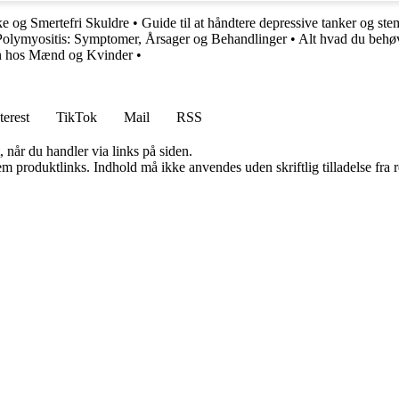
ke og Smertefri Skuldre
•
Guide til at håndtere depressive tanker og ste
 Polymyositis: Symptomer, Årsager og Behandlinger
•
Alt hvad du behøv
ron hos Mænd og Kvinder
•
terest
TikTok
Mail
RSS
 når du handler via links på siden.
m produktlinks. Indhold må ikke anvendes uden skriftlig tilladelse fra r