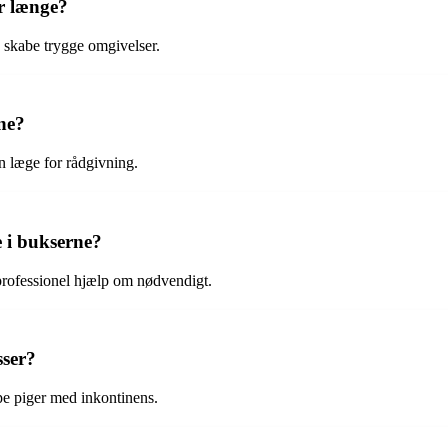
r længe?
og skabe trygge omgivelser.
ne?
en læge for rådgivning.
e i bukserne?
professionel hjælp om nødvendigt.
sser?
pe piger med inkontinens.