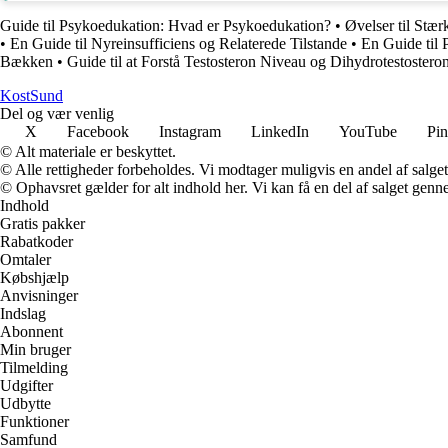
Guide til Psykoedukation: Hvad er Psykoedukation?
•
Øvelser til Stær
•
En Guide til Nyreinsufficiens og Relaterede Tilstande
•
En Guide til
Bækken
•
Guide til at Forstå Testosteron Niveau og Dihydrotestoste
Kost
Sund
Del og vær venlig
X
Facebook
Instagram
LinkedIn
YouTube
Pin
© Alt materiale er beskyttet.
© Alle rettigheder forbeholdes. Vi modtager muligvis en andel af salget,
© Ophavsret gælder for alt indhold her. Vi kan få en del af salget genne
Indhold
Gratis pakker
Rabatkoder
Omtaler
Købshjælp
Anvisninger
Indslag
Abonnent
Min bruger
Tilmelding
Udgifter
Udbytte
Funktioner
Samfund