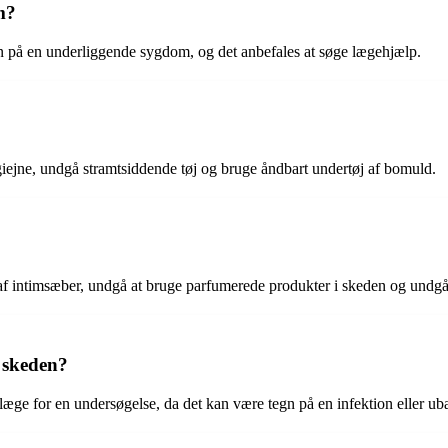
m?
egn på en underliggende sygdom, og det anbefales at søge lægehjælp.
ygiejne, undgå stramtsiddende tøj og bruge åndbart undertøj af bomuld.
f intimsæber, undgå at bruge parfumerede produkter i skeden og undgå
a skeden?
æge for en undersøgelse, da det kan være tegn på en infektion eller ub