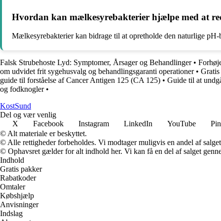
Hvordan kan mælkesyrebakterier hjælpe med at redu
Mælkesyrebakterier kan bidrage til at opretholde den naturlige pH-ba
Falsk Strubehoste Lyd: Symptomer, Årsager og Behandlinger
•
Forhøj
om udvidet frit sygehusvalg og behandlingsgaranti operationer
•
Gratis
guide til forståelse af Cancer Antigen 125 (CA 125)
•
Guide til at undg
og fodknogler
•
Kost
Sund
Del og vær venlig
X
Facebook
Instagram
LinkedIn
YouTube
Pin
© Alt materiale er beskyttet.
© Alle rettigheder forbeholdes. Vi modtager muligvis en andel af salget,
© Ophavsret gælder for alt indhold her. Vi kan få en del af salget genne
Indhold
Gratis pakker
Rabatkoder
Omtaler
Købshjælp
Anvisninger
Indslag