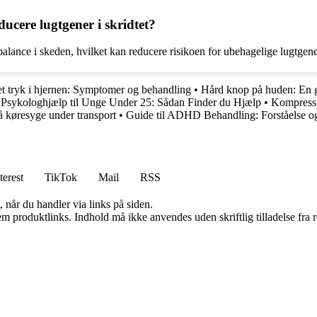
cere lugtgener i skridtet?
lance i skeden, hvilket kan reducere risikoen for ubehagelige lugtgener
et tryk i hjernen: Symptomer og behandling
•
Hård knop på huden: En g
 Psykologhjælp til Unge Under 25: Sådan Finder du Hjælp
•
Kompressi
å køresyge under transport
•
Guide til ADHD Behandling: Forståelse o
terest
TikTok
Mail
RSS
 når du handler via links på siden.
m produktlinks. Indhold må ikke anvendes uden skriftlig tilladelse fra r