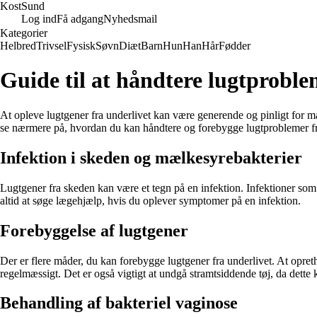
Kost
Sund
Log ind
Få adgang
Nyhedsmail
Kategorier
Helbred
Trivsel
Fysisk
Søvn
Diæt
Barn
Hun
Han
Hår
Fødder
Guide til at håndtere lugtproble
At opleve lugtgener fra underlivet kan være generende og pinligt for ma
se nærmere på, hvordan du kan håndtere og forebygge lugtproblemer fr
Infektion i skeden og mælkesyrebakterier
Lugtgener fra skeden kan være et tegn på en infektion. Infektioner som 
altid at søge lægehjælp, hvis du oplever symptomer på en infektion.
Forebyggelse af lugtgener
Der er flere måder, du kan forebygge lugtgener fra underlivet. At opr
regelmæssigt. Det er også vigtigt at undgå stramtsiddende tøj, da dette k
Behandling af bakteriel vaginose