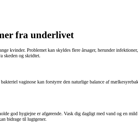
mer fra underlivet
nge kvinder. Problemet kan skyldes flere årsager, herunder infektioner, 
a skeden og skridtet.
bakteriel vaginose kan forstyrre den naturlige balance af mælkesyrebakte
etholde god hygiejne er afgørende. Vask dig dagligt med vand og en mil
an bidrage til lugtgener.