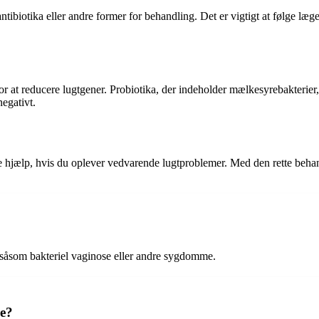
ntibiotika eller andre former for behandling. Det er vigtigt at følge læ
or at reducere lugtgener. Probiotika, der indeholder mælkesyrebakterie
negativt.
søge hjælp, hvis du oplever vedvarende lugtproblemer. Med den rette b
r såsom bakteriel vaginose eller andre sygdomme.
se?