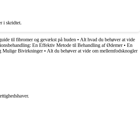
 i skridtet.
uide til fibromer og gevækst på huden
•
Alt hvad du behøver at vide
onsbehandling: En Effektiv Metode til Behandling af Ødemer
•
En
g Mulige Bivirkninger
•
Alt du behøver at vide om mellemfodsknogler
ettighedshaver.