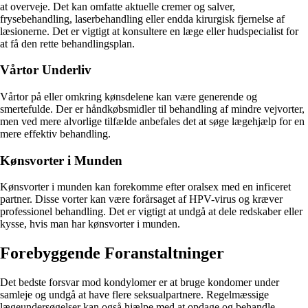
at overveje. Det kan omfatte aktuelle cremer og salver,
frysebehandling, laserbehandling eller endda kirurgisk fjernelse af
læsionerne. Det er vigtigt at konsultere en læge eller hudspecialist for
at få den rette behandlingsplan.
Vårtor Underliv
Vårtor på eller omkring kønsdelene kan være generende og
smertefulde. Der er håndkøbsmidler til behandling af mindre vejvorter,
men ved mere alvorlige tilfælde anbefales det at søge lægehjælp for en
mere effektiv behandling.
Kønsvorter i Munden
Kønsvorter i munden kan forekomme efter oralsex med en inficeret
partner. Disse vorter kan være forårsaget af HPV-virus og kræver
professionel behandling. Det er vigtigt at undgå at dele redskaber eller
kysse, hvis man har kønsvorter i munden.
Forebyggende Foranstaltninger
Det bedste forsvar mod kondylomer er at bruge kondomer under
samleje og undgå at have flere seksualpartnere. Regelmæssige
lægeundersøgelser kan også hjælpe med at opdage og behandle