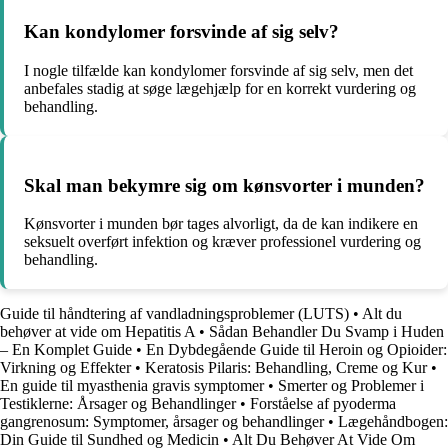
Kan kondylomer forsvinde af sig selv?
I nogle tilfælde kan kondylomer forsvinde af sig selv, men det
anbefales stadig at søge lægehjælp for en korrekt vurdering og
behandling.
Skal man bekymre sig om kønsvorter i munden?
Kønsvorter i munden bør tages alvorligt, da de kan indikere en
seksuelt overført infektion og kræver professionel vurdering og
behandling.
Guide til håndtering af vandladningsproblemer (LUTS)
•
Alt du
behøver at vide om Hepatitis A
•
Sådan Behandler Du Svamp i Huden
– En Komplet Guide
•
En Dybdegående Guide til Heroin og Opioider:
Virkning og Effekter
•
Keratosis Pilaris: Behandling, Creme og Kur
•
En guide til myasthenia gravis symptomer
•
Smerter og Problemer i
Testiklerne: Årsager og Behandlinger
•
Forståelse af pyoderma
gangrenosum: Symptomer, årsager og behandlinger
•
Lægehåndbogen:
Din Guide til Sundhed og Medicin
•
Alt Du Behøver At Vide Om