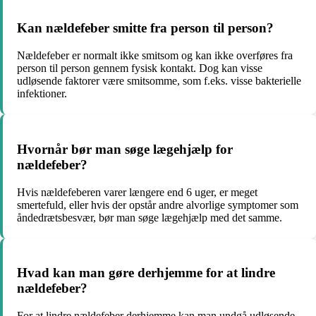
Kan nældefeber smitte fra person til person?
Nældefeber er normalt ikke smitsom og kan ikke overføres fra
person til person gennem fysisk kontakt. Dog kan visse
udløsende faktorer være smitsomme, som f.eks. visse bakterielle
infektioner.
Hvornår bør man søge lægehjælp for
nældefeber?
Hvis nældefeberen varer længere end 6 uger, er meget
smertefuld, eller hvis der opstår andre alvorlige symptomer som
åndedrætsbesvær, bør man søge lægehjælp med det samme.
Hvad kan man gøre derhjemme for at lindre
nældefeber?
For at lindre nældefeber derhjemme kan man undgå udløsende