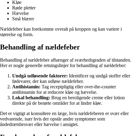
Kløe
Røde pletter
Hævelse
Små blærer
Nældefeber kan forekomme overalt på kroppen og kan variere i
størrelse og form.
Behandling af nældefeber
Behandling af nældefeber afhænger af sværhedsgraden af tilstanden.
Her er nogle generelle retningslinjer for behandling af nældefeber:
Undgå udløsende faktorer:
Identificer og undgå stoffer eller
fødevarer, der kan udløse nældefeber.
Antihistamin:
Tag receptpligtig eller over-the-counter
antihistamin for at reducere kløe og hævelse.
Lokal behandling:
Brug en beroligende creme eller lotion
direkte på de berørte områder for at lindre kløe.
Det er vigtigt at konsultere en læge, hvis nældefeberen er svær eller
vedvarende, især hvis der opstår andre symptomer som
åndedrætsbesvær eller hævelse i ansigtet.