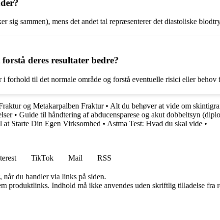
nder?
ker sig sammen), mens det andet tal repræsenterer det diastoliske blodtryk
forstå deres resultater bedre?
 forhold til det normale område og forstå eventuelle risici eller behov 
 Fraktur og Metakarpalben Fraktur
•
Alt du behøver at vide om skintigraf
lser
•
Guide til håndtering af abducensparese og akut dobbeltsyn (diplo
il at Starte Din Egen Virksomhed
•
Astma Test: Hvad du skal vide
•
terest
TikTok
Mail
RSS
 når du handler via links på siden.
m produktlinks. Indhold må ikke anvendes uden skriftlig tilladelse fra r