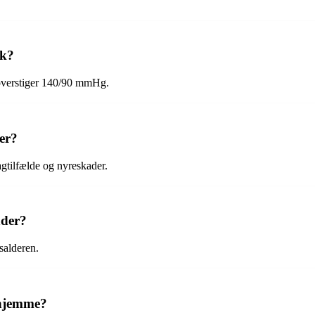
yk?
overstiger 140/90 mmHg.
er?
gtilfælde og nyreskader.
nder?
salderen.
rhjemme?