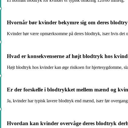
Et normalt blodtryk for kvinder er typisk omkring 120/80 mmHg.
Hvornår bør kvinder bekymre sig om deres blodtr
Kvinder bør være opmærksomme på deres blodtryk, især hvis det 
Hvad er konsekvenserne af højt blodtryk hos kvind
Højt blodtryk hos kvinder kan øge risikoen for hjertesygdomme, sla
Er der forskelle i blodtrykket mellem mænd og kvi
Ja, kvinder har typisk lavere blodtryk end mænd, især før overgang
Hvordan kan kvinder overvåge deres blodtryk de