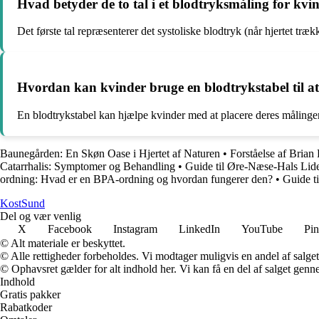
Hvad betyder de to tal i et blodtryksmåling for kvi
Det første tal repræsenterer det systoliske blodtryk (når hjertet træk
Hvordan kan kvinder bruge en blodtrykstabel til at 
En blodtrykstabel kan hjælpe kvinder med at placere deres målinger i
Baunegården: En Skøn Oase i Hjertet af Naturen
•
Forståelse af Brian
Catarrhalis: Symptomer og Behandling
•
Guide til Øre-Næse-Hals Lide
ordning: Hvad er en BPA-ordning og hvordan fungerer den?
•
Guide t
Kost
Sund
Del og vær venlig
X
Facebook
Instagram
LinkedIn
YouTube
Pin
© Alt materiale er beskyttet.
© Alle rettigheder forbeholdes. Vi modtager muligvis en andel af salget,
© Ophavsret gælder for alt indhold her. Vi kan få en del af salget genne
Indhold
Gratis pakker
Rabatkoder