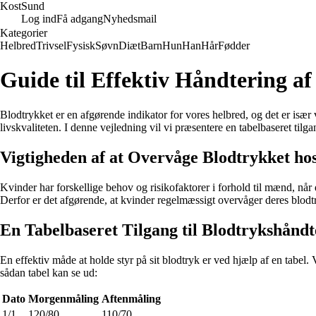
Kost
Sund
Log ind
Få adgang
Nyhedsmail
Kategorier
Helbred
Trivsel
Fysisk
Søvn
Diæt
Barn
Hun
Han
Hår
Fødder
Guide til Effektiv Håndtering a
Blodtrykket er en afgørende indikator for vores helbred, og det er især
livskvaliteten. I denne vejledning vil vi præsentere en tabelbaseret tilga
Vigtigheden af at Overvåge Blodtrykket ho
Kvinder har forskellige behov og risikofaktorer i forhold til mænd, nå
Derfor er det afgørende, at kvinder regelmæssigt overvåger deres blodt
En Tabelbaseret Tilgang til Blodtrykshånd
En effektiv måde at holde styr på sit blodtryk er ved hjælp af en tabel
sådan tabel kan se ud:
Dato
Morgenmåling
Aftenmåling
1/1
120/80
110/70