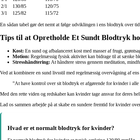
2/1
130/85
120/75
3/1
125/82
115/72
En sådan tabel gør det nemt at følge udviklingen i ens blodtryk over tid 
Tips til at Opretholde Et Sundt Blodtryk h
Kost:
En sund og afbalanceret kost med masser af frugt, grøntsa
Motion:
Regelmæssig fysisk aktivitet kan bidrage til at sænke blo
Stresshåndtering:
At håndtere stress gennem meditation, mindful
Ved at kombinere en sund livsstil med regelmæssig overvågning af ens b
”At have kontrol over sit blodtryk er afgørende for kvinder i alle a
Med den rette viden og redskaber kan kvinder tage ansvar for deres helbr
Lad os sammen arbejde på at skabe en sundere fremtid for kvinder over
Hvad er et normalt blodtryk for kvinder?