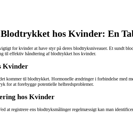
f Blodtrykket hos Kvinder: En Ta
 vigtigt for kvinder at have styr på deres blodtryksniveauer. Et sundt b
ng til effektiv håndtering af blodtrykket hos kvinder.
s Kvinder
r det kommer til blodtrykket. Hormonelle ændringer i forbindelse med me
ryk for at forebygge potentielle helbredsproblemer.
tering hos Kvinder
. Ved at registrere ens blodtryksmålinger regelmæssigt kan man identifi