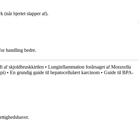
 (når hjertet slapper af).
for handling bedre.
i af skjoldbruskkirtlen
•
Lunginflammation forårsaget af Moraxella
pi)
•
En grundig guide til hepatocellulært karcinom
•
Guide til BPA-
ettighedshaver.