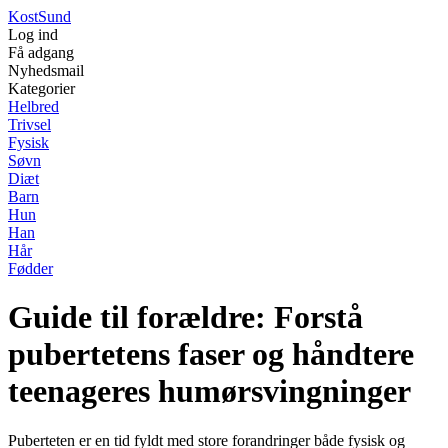
Kost
Sund
Log ind
Få adgang
Nyhedsmail
Kategorier
Helbred
Trivsel
Fysisk
Søvn
Diæt
Barn
Hun
Han
Hår
Fødder
Guide til forældre: Forstå
pubertetens faser og håndtere
teenageres humørsvingninger
Puberteten er en tid fyldt med store forandringer både fysisk og