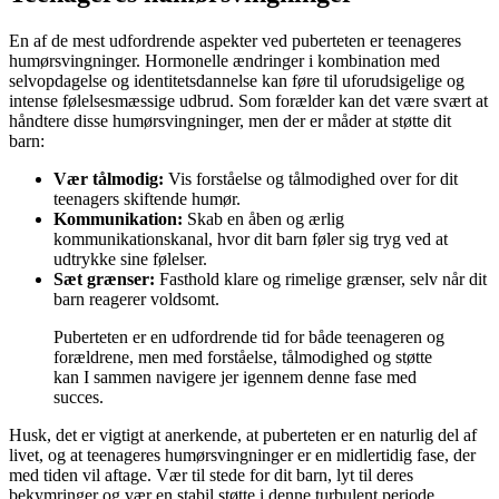
En af de mest udfordrende aspekter ved puberteten er teenageres
humørsvingninger. Hormonelle ændringer i kombination med
selvopdagelse og identitetsdannelse kan føre til uforudsigelige og
intense følelsesmæssige udbrud. Som forælder kan det være svært at
håndtere disse humørsvingninger, men der er måder at støtte dit
barn:
Vær tålmodig:
Vis forståelse og tålmodighed over for dit
teenagers skiftende humør.
Kommunikation:
Skab en åben og ærlig
kommunikationskanal, hvor dit barn føler sig tryg ved at
udtrykke sine følelser.
Sæt grænser:
Fasthold klare og rimelige grænser, selv når dit
barn reagerer voldsomt.
Puberteten er en udfordrende tid for både teenageren og
forældrene, men med forståelse, tålmodighed og støtte
kan I sammen navigere jer igennem denne fase med
succes.
Husk, det er vigtigt at anerkende, at puberteten er en naturlig del af
livet, og at teenageres humørsvingninger er en midlertidig fase, der
med tiden vil aftage. Vær til stede for dit barn, lyt til deres
bekymringer og vær en stabil støtte i denne turbulent periode.