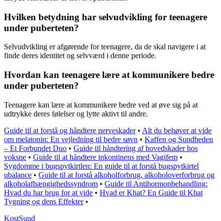
Hvilken betydning har selvudvikling for teenagere
under puberteten?
Selvudvikling er afgørende for teenagere, da de skal navigere i at
finde deres identitet og selvværd i denne periode.
Hvordan kan teenagere lære at kommunikere bedre
under puberteten?
Teenagere kan lære at kommunikere bedre ved at øve sig på at
udtrykke deres følelser og lytte aktivt til andre.
Guide til at forstå og håndtere nerveskader
•
Alt du behøver at vide
om melatonin: En vejledning til bedre søvn
•
Kaffen og Sundheden
– Et Forbundet Duo
•
Guide til håndtering af hovedskader hos
voksne
•
Guide til at håndtere inkontinens med Vagifem
•
Sygdomme i bugspytkirtlen: En guide til at forstå bugspytkirtel
ubalance
•
Guide til at forstå alkoholforbrug, alkoholoverforbrug og
alkoholafhængighedssyndrom
•
Guide til Antihormonbehandling:
Hvad du har brug for at vide
•
Hvad er Khat? En Guide til Khat
Tygning og dens Effekter
•
Kost
Sund