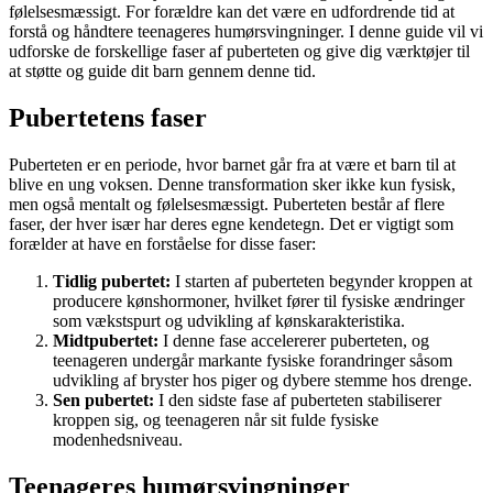
følelsesmæssigt. For forældre kan det være en udfordrende tid at
forstå og håndtere teenageres humørsvingninger. I denne guide vil vi
udforske de forskellige faser af puberteten og give dig værktøjer til
at støtte og guide dit barn gennem denne tid.
Pubertetens faser
Puberteten er en periode, hvor barnet går fra at være et barn til at
blive en ung voksen. Denne transformation sker ikke kun fysisk,
men også mentalt og følelsesmæssigt. Puberteten består af flere
faser, der hver især har deres egne kendetegn. Det er vigtigt som
forælder at have en forståelse for disse faser:
Tidlig pubertet:
I starten af puberteten begynder kroppen at
producere kønshormoner, hvilket fører til fysiske ændringer
som vækstspurt og udvikling af kønskarakteristika.
Midtpubertet:
I denne fase accelererer puberteten, og
teenageren undergår markante fysiske forandringer såsom
udvikling af bryster hos piger og dybere stemme hos drenge.
Sen pubertet:
I den sidste fase af puberteten stabiliserer
kroppen sig, og teenageren når sit fulde fysiske
modenhedsniveau.
Teenageres humørsvingninger