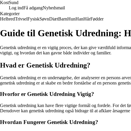
Kost
Sund
Log ind
Få adgang
Nyhedsmail
Kategorier
Helbred
Trivsel
Fysisk
Søvn
Diæt
Barn
Hun
Han
Hår
Fødder
Guide til Genetisk Udredning: H
Genetisk udredning er en vigtig proces, der kan give værdifuld informa
vigtigt, og hvordan det kan gavne både individer og familier.
Hvad er Genetisk Udredning?
Genetisk udredning er en undersøgelse, der analyserer en persons arvemat
genetisk udredning er at skabe en bedre forståelse af en persons geneti
Hvorfor er Genetisk Udredning Vigtig?
Genetisk udredning kan have flere vigtige formål og fordele. For det f
Derudover kan genetisk udredning også bidrage til at afklare årsagerne t
Hvordan Fungerer Genetisk Udredning?