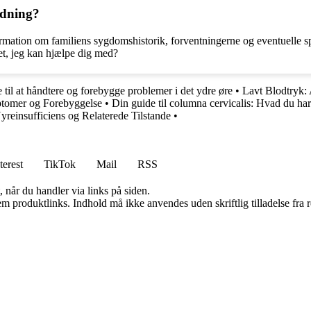
edning?
ormation om familiens sygdomshistorik, forventningerne og eventuelle sp
det, jeg kan hjælpe dig med?
 til at håndtere og forebygge problemer i det ydre øre
•
Lavt Blodtryk: 
ptomer og Forebyggelse
•
Din guide til columna cervicalis: Hvad du har
yreinsufficiens og Relaterede Tilstande
•
terest
TikTok
Mail
RSS
 når du handler via links på siden.
m produktlinks. Indhold må ikke anvendes uden skriftlig tilladelse fra r