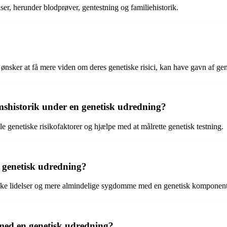
er, herunder blodprøver, gentestning og familiehistorik.
ønsker at få mere viden om deres genetiske risici, kan have gavn af ge
omshistorik under en genetisk udredning?
 genetiske risikofaktorer og hjælpe med at målrette genetisk testning.
 genetisk udredning?
tiske lidelser og mere almindelige sygdomme med en genetisk komponent
 med en genetisk udredning?