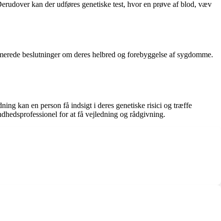
Derudover kan der udføres genetiske test, hvor en prøve af blod, væv
formerede beslutninger om deres helbred og forebyggelse af sygdomme.
ng kan en person få indsigt i deres genetiske risici og træffe
ndhedsprofessionel for at få vejledning og rådgivning.