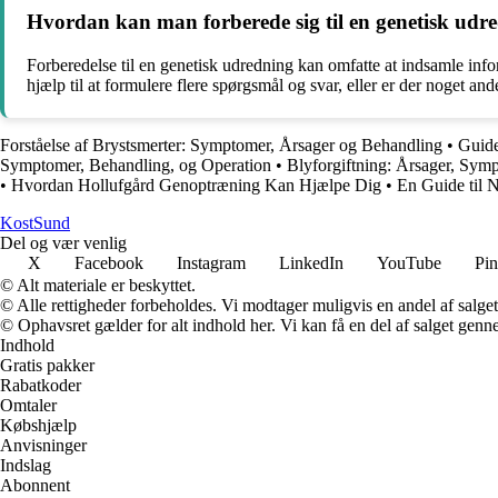
Hvordan kan man forberede sig til en genetisk udr
Forberedelse til en genetisk udredning kan omfatte at indsamle inf
hjælp til at formulere flere spørgsmål og svar, eller er der noget an
Forståelse af Brystsmerter: Symptomer, Årsager og Behandling
•
Guide
Symptomer, Behandling, og Operation
•
Blyforgiftning: Årsager, Sym
•
Hvordan Hollufgård Genoptræning Kan Hjælpe Dig
•
En Guide til N
Kost
Sund
Del og vær venlig
X
Facebook
Instagram
LinkedIn
YouTube
Pin
© Alt materiale er beskyttet.
© Alle rettigheder forbeholdes. Vi modtager muligvis en andel af salget,
© Ophavsret gælder for alt indhold her. Vi kan få en del af salget genne
Indhold
Gratis pakker
Rabatkoder
Omtaler
Købshjælp
Anvisninger
Indslag
Abonnent