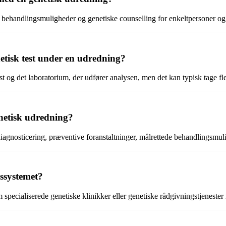
i, behandlingsmuligheder og genetiske counselling for enkeltpersoner og 
netisk test under en udredning?
st og det laboratorium, der udfører analysen, men det kan typisk tage fl
netisk udredning?
agnosticering, præventive foranstaltninger, målrettede behandlingsmuligh
dssystemet?
specialiserede genetiske klinikker eller genetiske rådgivningstjenester