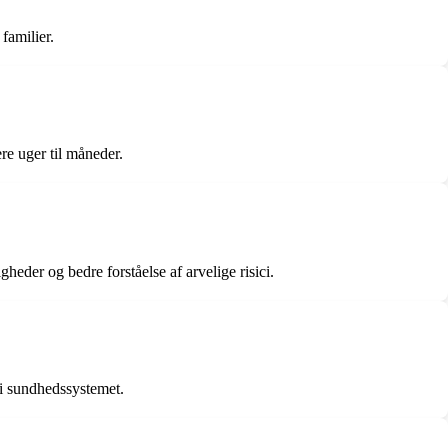
familier.
ere uger til måneder.
eder og bedre forståelse af arvelige risici.
 i sundhedssystemet.