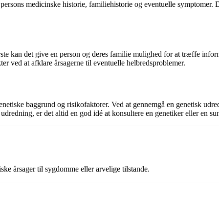
persons medicinske historie, familiehistorie og eventuelle symptomer. 
rste kan det give en person og deres familie mulighed for at træffe in
r ved at afklare årsagerne til eventuelle helbredsproblemer.
netiske baggrund og risikofaktorer. Ved at gennemgå en genetisk udredni
dredning, er det altid en god idé at konsultere en genetiker eller en su
ske årsager til sygdomme eller arvelige tilstande.