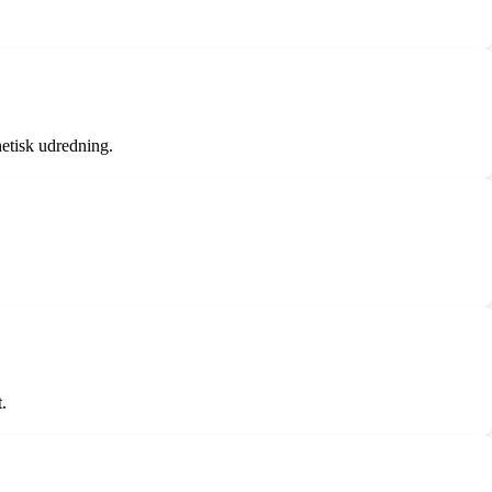
netisk udredning.
.