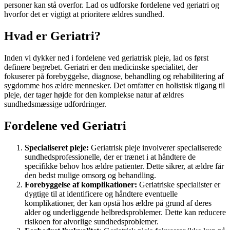
personer kan stå overfor. Lad os udforske fordelene ved geriatri og
hvorfor det er vigtigt at prioritere ældres sundhed.
Hvad er Geriatri?
Inden vi dykker ned i fordelene ved geriatrisk pleje, lad os først
definere begrebet. Geriatri er den medicinske specialitet, der
fokuserer på forebyggelse, diagnose, behandling og rehabilitering af
sygdomme hos ældre mennesker. Det omfatter en holistisk tilgang til
pleje, der tager højde for den komplekse natur af ældres
sundhedsmæssige udfordringer.
Fordelene ved Geriatri
Specialiseret pleje:
Geriatrisk pleje involverer specialiserede
sundhedsprofessionelle, der er trænet i at håndtere de
specifikke behov hos ældre patienter. Dette sikrer, at ældre får
den bedst mulige omsorg og behandling.
Forebyggelse af komplikationer:
Geriatriske specialister er
dygtige til at identificere og håndtere eventuelle
komplikationer, der kan opstå hos ældre på grund af deres
alder og underliggende helbredsproblemer. Dette kan reducere
risikoen for alvorlige sundhedsproblemer.