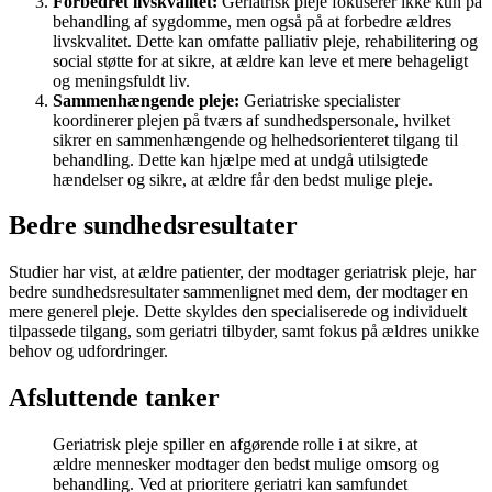
Forbedret livskvalitet:
Geriatrisk pleje fokuserer ikke kun på
behandling af sygdomme, men også på at forbedre ældres
livskvalitet. Dette kan omfatte palliativ pleje, rehabilitering og
social støtte for at sikre, at ældre kan leve et mere behageligt
og meningsfuldt liv.
Sammenhængende pleje:
Geriatriske specialister
koordinerer plejen på tværs af sundhedspersonale, hvilket
sikrer en sammenhængende og helhedsorienteret tilgang til
behandling. Dette kan hjælpe med at undgå utilsigtede
hændelser og sikre, at ældre får den bedst mulige pleje.
Bedre sundhedsresultater
Studier har vist, at ældre patienter, der modtager geriatrisk pleje, har
bedre sundhedsresultater sammenlignet med dem, der modtager en
mere generel pleje. Dette skyldes den specialiserede og individuelt
tilpassede tilgang, som geriatri tilbyder, samt fokus på ældres unikke
behov og udfordringer.
Afsluttende tanker
Geriatrisk pleje spiller en afgørende rolle i at sikre, at
ældre mennesker modtager den bedst mulige omsorg og
behandling. Ved at prioritere geriatri kan samfundet