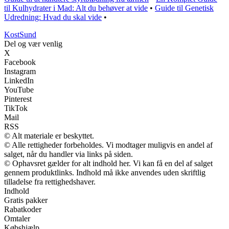
til Kulhydrater i Mad: Alt du behøver at vide
•
Guide til Genetisk
Udredning: Hvad du skal vide
•
Kost
Sund
Del og vær venlig
X
Facebook
Instagram
LinkedIn
YouTube
Pinterest
TikTok
Mail
RSS
© Alt materiale er beskyttet.
© Alle rettigheder forbeholdes. Vi modtager muligvis en andel af
salget, når du handler via links på siden.
© Ophavsret gælder for alt indhold her. Vi kan få en del af salget
gennem produktlinks. Indhold må ikke anvendes uden skriftlig
tilladelse fra rettighedshaver.
Indhold
Gratis pakker
Rabatkoder
Omtaler
Købshjælp