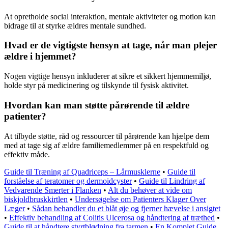
At opretholde social interaktion, mentale aktiviteter og motion kan
bidrage til at styrke ældres mentale sundhed.
Hvad er de vigtigste hensyn at tage, når man plejer
ældre i hjemmet?
Nogen vigtige hensyn inkluderer at sikre et sikkert hjemmemiljø,
holde styr på medicinering og tilskynde til fysisk aktivitet.
Hvordan kan man støtte pårørende til ældre
patienter?
At tilbyde støtte, råd og ressourcer til pårørende kan hjælpe dem
med at tage sig af ældre familiemedlemmer på en respektfuld og
effektiv måde.
Guide til Træning af Quadriceps – Lårmusklerne
•
Guide til
forståelse af teratomer og dermoidcyster
•
Guide til Lindring af
Vedvarende Smerter i Flanken
•
Alt du behøver at vide om
biskjoldbruskkirtlen
•
Undersøgelse om Patienters Klager Over
Læger
•
Sådan behandler du et blåt øje og fjerner hævelse i ansigtet
•
Effektiv behandling af Colitis Ulcerosa og håndtering af træthed
•
Guide til at håndtere styrtblødning fra tarmen
•
En Komplet Guide