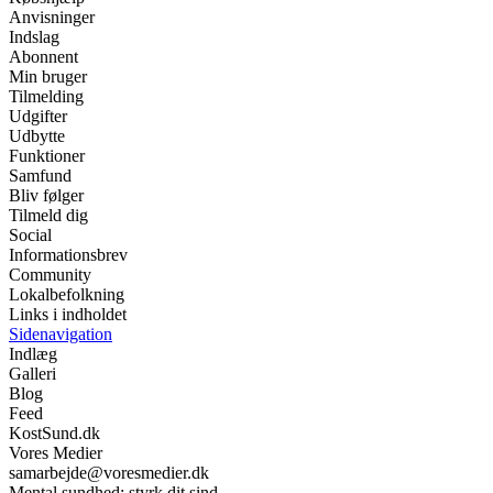
Anvisninger
Indslag
Abonnent
Min bruger
Tilmelding
Udgifter
Udbytte
Funktioner
Samfund
Bliv følger
Tilmeld dig
Social
Informationsbrev
Community
Lokalbefolkning
Links i indholdet
Sidenavigation
Indlæg
Galleri
Blog
Feed
KostSund.dk
Vores Medier
samarbejde@voresmedier.dk
Mental sundhed: styrk dit sind