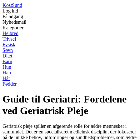
Kost
Sund
Log ind
Få adgang
Nyhedsmail
Kategorier
Helbred
Trivsel
Fysisk
Søvn
Diæt
Barn
Hun
Han
Hår
Fødder
Guide til Geriatri: Fordelene
ved Geriatrisk Pleje
Geriatrisk pleje spiller en afgørende rolle for ældre mennesker i
samfundet. Det er en specialiseret medicinsk disciplin, der fokuserer
på de unikke behov, udfordringer og sundhedsproblemer, som ældre