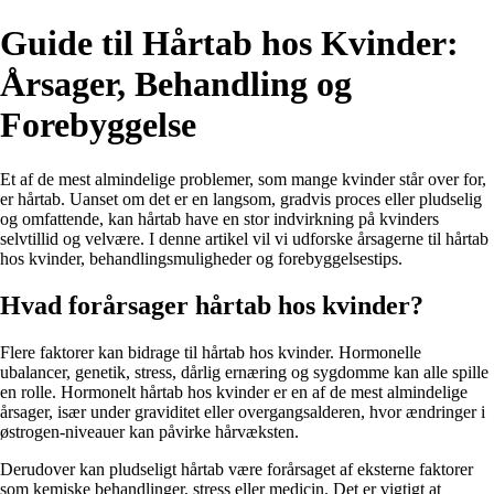
Guide til Hårtab hos Kvinder:
Årsager, Behandling og
Forebyggelse
Et af de mest almindelige problemer, som mange kvinder står over for,
er hårtab. Uanset om det er en langsom, gradvis proces eller pludselig
og omfattende, kan hårtab have en stor indvirkning på kvinders
selvtillid og velvære. I denne artikel vil vi udforske årsagerne til hårtab
hos kvinder, behandlingsmuligheder og forebyggelsestips.
Hvad forårsager hårtab hos kvinder?
Flere faktorer kan bidrage til hårtab hos kvinder. Hormonelle
ubalancer, genetik, stress, dårlig ernæring og sygdomme kan alle spille
en rolle. Hormonelt hårtab hos kvinder er en af de mest almindelige
årsager, især under graviditet eller overgangsalderen, hvor ændringer i
østrogen-niveauer kan påvirke hårvæksten.
Derudover kan pludseligt hårtab være forårsaget af eksterne faktorer
som kemiske behandlinger, stress eller medicin. Det er vigtigt at