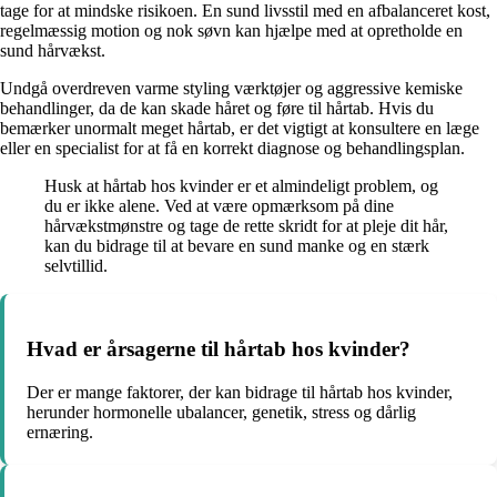
tage for at mindske risikoen. En sund livsstil med en afbalanceret kost,
regelmæssig motion og nok søvn kan hjælpe med at opretholde en
sund hårvækst.
Undgå overdreven varme styling værktøjer og aggressive kemiske
behandlinger, da de kan skade håret og føre til hårtab. Hvis du
bemærker unormalt meget hårtab, er det vigtigt at konsultere en læge
eller en specialist for at få en korrekt diagnose og behandlingsplan.
Husk at hårtab hos kvinder er et almindeligt problem, og
du er ikke alene. Ved at være opmærksom på dine
hårvækstmønstre og tage de rette skridt for at pleje dit hår,
kan du bidrage til at bevare en sund manke og en stærk
selvtillid.
Hvad er årsagerne til hårtab hos kvinder?
Der er mange faktorer, der kan bidrage til hårtab hos kvinder,
herunder hormonelle ubalancer, genetik, stress og dårlig
ernæring.