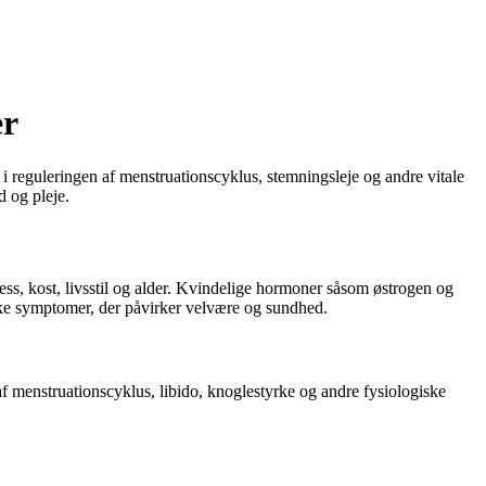
er
i reguleringen af menstruationscyklus, stemningsleje og andre vitale
 og pleje.
ress, kost, livsstil og alder. Kvindelige hormoner såsom østrogen og
kke symptomer, der påvirker velvære og sundhed.
af menstruationscyklus, libido, knoglestyrke og andre fysiologiske