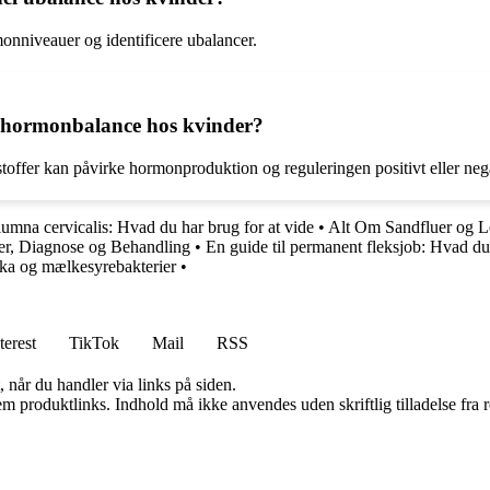
monniveauer og identificere ubalancer.
nd hormonbalance hos kvinder?
stoffer kan påvirke hormonproduktion og reguleringen positivt eller nega
lumna cervicalis: Hvad du har brug for at vide
•
Alt Om Sandfluer og L
er, Diagnose og Behandling
•
En guide til permanent fleksjob: Hvad du
tika og mælkesyrebakterier
•
terest
TikTok
Mail
RSS
 når du handler via links på siden.
m produktlinks. Indhold må ikke anvendes uden skriftlig tilladelse fra r