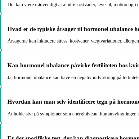
Det kan være nødvendigt at ændre kostvaner, levestil, motion og i 
Hvad er de typiske årsager til hormonel ubalance h
Årsagerne kan inkludere stress, kostvaner, vægtvariationer, allergen
Kan hormonel ubalance påvirke fertiliteten hos kvi
Ja, hormonel ubalance kan have en negativ indvirkning på fertilitete
Hvordan kan man selv identificere tegn på hormon
At holde styr på symptomer som energiniveau, humørsvingninger, s
Er der specifikke test, der kan diagnosticere hormo