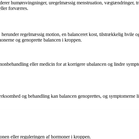
rer humørsvingninger, uregelmæssig menstruation, vægtændringer, træt
ler forværres.
l, herunder regelmæssig motion, en balanceret kost, tilstrækkelig hvile
rmonerne og genoprette balancen i kroppen.
monbehandling eller medicin for at korrigere ubalancen og lindre sympt
omhed og behandling kan balancen genoprettes, og symptomerne lindres.
onen eller reguleringen af hormoner i kroppen.