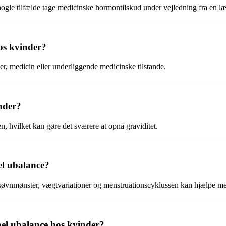
nogle tilfælde tage medicinske hormontilskud under vejledning fra en l
os kvinder?
er, medicin eller underliggende medicinske tilstande.
nder?
n, hvilket kan gøre det sværere at opnå graviditet.
el ubalance?
øvnmønster, vægtvariationer og menstruationscyklussen kan hjælpe med
nel ubalance hos kvinder?