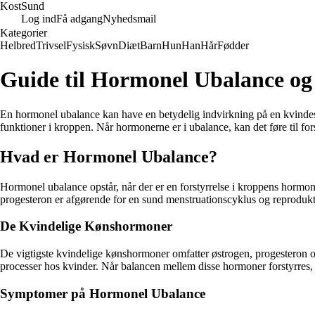
Kost
Sund
Log ind
Få adgang
Nyhedsmail
Kategorier
Helbred
Trivsel
Fysisk
Søvn
Diæt
Barn
Hun
Han
Hår
Fødder
Guide til Hormonel Ubalance og
En hormonel ubalance kan have en betydelig indvirkning på en kvindes l
funktioner i kroppen. Når hormonerne er i ubalance, kan det føre til 
Hvad er Hormonel Ubalance?
Hormonel ubalance opstår, når der er en forstyrrelse i kroppens hormonp
progesteron er afgørende for en sund menstruationscyklus og reproduk
De Kvindelige Kønshormoner
De vigtigste kvindelige kønshormoner omfatter østrogen, progesteron og
processer hos kvinder. Når balancen mellem disse hormoner forstyrres, 
Symptomer på Hormonel Ubalance