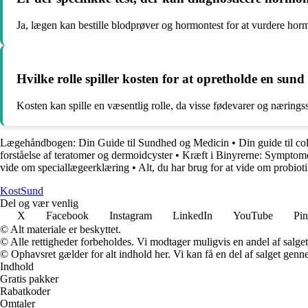
Ja, lægen kan bestille blodprøver og hormontest for at vurdere hor
Hvilke rolle spiller kosten for at opretholde en su
Kosten kan spille en væsentlig rolle, da visse fødevarer og nærings
Lægehåndbogen: Din Guide til Sundhed og Medicin
•
Din guide til co
forståelse af teratomer og dermoidcyster
•
Kræft i Binyrerne: Symptom
vide om speciallægeerklæring
•
Alt, du har brug for at vide om probio
Kost
Sund
Del og vær venlig
X
Facebook
Instagram
LinkedIn
YouTube
Pin
© Alt materiale er beskyttet.
© Alle rettigheder forbeholdes. Vi modtager muligvis en andel af salget,
© Ophavsret gælder for alt indhold her. Vi kan få en del af salget genne
Indhold
Gratis pakker
Rabatkoder
Omtaler