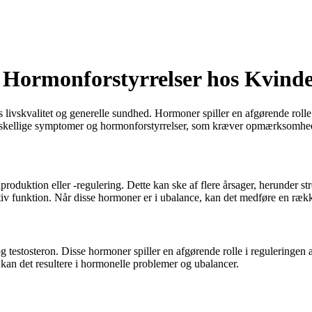
 Hormonforstyrrelser hos Kvind
ivskvalitet og generelle sundhed. Hormoner spiller en afgørende rolle 
forskellige symptomer og hormonforstyrrelser, som kræver opmærksomhed
roduktion eller -regulering. Dette kan ske af flere årsager, herunder st
tiv funktion. Når disse hormoner er i ubalance, kan det medføre en ræ
 testosteron. Disse hormoner spiller en afgørende rolle i reguleringen 
kan det resultere i hormonelle problemer og ubalancer.