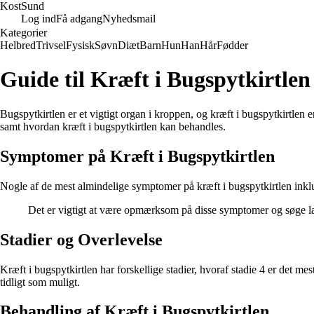
Kost
Sund
Log ind
Få adgang
Nyhedsmail
Kategorier
Helbred
Trivsel
Fysisk
Søvn
Diæt
Barn
Hun
Han
Hår
Fødder
Guide til Kræft i Bugspytkirtle
Bugspytkirtlen er et vigtigt organ i kroppen, og kræft i bugspytkirtlen 
samt hvordan kræft i bugspytkirtlen kan behandles.
Symptomer på Kræft i Bugspytkirtlen
Nogle af de mest almindelige symptomer på kræft i bugspytkirtlen inklu
Det er vigtigt at være opmærksom på disse symptomer og søge læ
Stadier og Overlevelse
Kræft i bugspytkirtlen har forskellige stadier, hvoraf stadie 4 er det me
tidligt som muligt.
Behandling af Kræft i Bugspytkirtlen