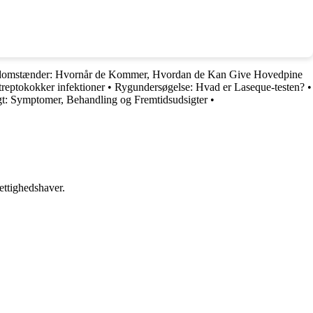
domstænder: Hvornår de Kommer, Hvordan de Kan Give Hovedpine
treptokokker infektioner
•
Rygundersøgelse: Hvad er Laseque-testen?
•
gt: Symptomer, Behandling og Fremtidsudsigter
•
ettighedshaver.