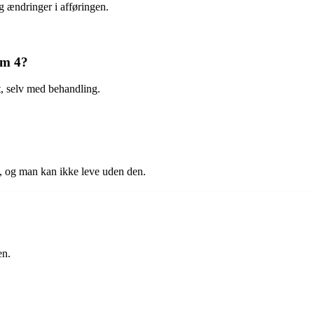
 ændringer i afføringen.
um 4?
t, selv med behandling.
en, og man kan ikke leve uden den.
en.