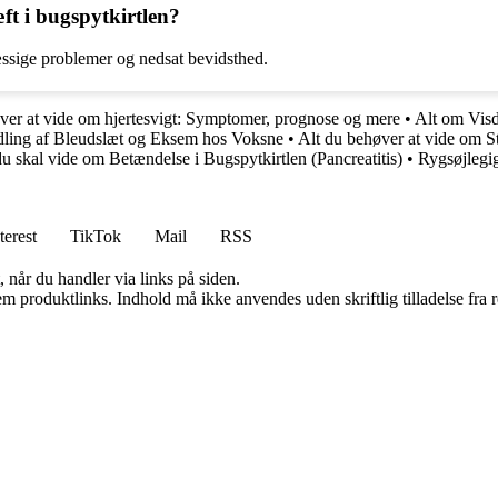
ft i bugspytkirtlen?
mæssige problemer og nedsat bevidsthed.
ver at vide om hjertesvigt: Symptomer, prognose og mere
•
Alt om Vis
dling af Bleudslæt og Eksem hos Voksne
•
Alt du behøver at vide om S
du skal vide om Betændelse i Bugspytkirtlen (Pancreatitis)
•
Rygsøjlegi
terest
TikTok
Mail
RSS
 når du handler via links på siden.
m produktlinks. Indhold må ikke anvendes uden skriftlig tilladelse fra r