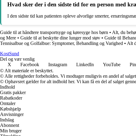
Hvad sker der i den sidste tid for en person med kræ
I den sidste tid kan patienten opleve alvorlige smerter, ernærings
Guide til at håndtere transportsyge og køresyge hos børn
•
Alt, du behø
og Mere
•
Guide til at beskytte dine lunger mod støv
•
Guide til Behan
Tennisalbue og Golfalbue: Symptomer, Behandling og Varighed
•
Alt 
Kost
Sund
Del og vær venlig
X
Facebook
Instagram
LinkedIn
YouTube
Pin
© Alt materiale er beskyttet.
© Alle rettigheder forbeholdes. Vi modtager muligvis en andel af salget,
© Ophavsret gælder for alt indhold her. Vi kan få en del af salget genne
Indhold
Gratis pakker
Rabatkoder
Omtaler
Købshjælp
Anvisninger
Indslag
Abonnent
Min bruger