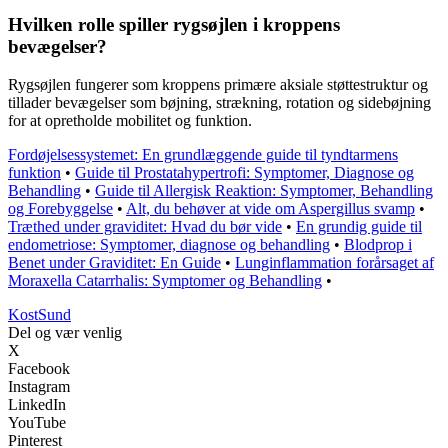
Hvilken rolle spiller rygsøjlen i kroppens
bevægelser?
Rygsøjlen fungerer som kroppens primære aksiale støttestruktur og
tillader bevægelser som bøjning, strækning, rotation og sidebøjning
for at opretholde mobilitet og funktion.
Fordøjelsessystemet: En grundlæggende guide til tyndtarmens
funktion
•
Guide til Prostatahypertrofi: Symptomer, Diagnose og
Behandling
•
Guide til Allergisk Reaktion: Symptomer, Behandling
og Forebyggelse
•
Alt, du behøver at vide om Aspergillus svamp
•
Træthed under graviditet: Hvad du bør vide
•
En grundig guide til
endometriose: Symptomer, diagnose og behandling
•
Blodprop i
Benet under Graviditet: En Guide
•
Lunginflammation forårsaget af
Moraxella Catarrhalis: Symptomer og Behandling
•
Kost
Sund
Del og vær venlig
X
Facebook
Instagram
LinkedIn
YouTube
Pinterest