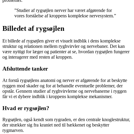
problemer.
”Studier af rygsøjlen nerver har været afgørende for
vores forståelse af kroppens komplekse nervesystem.”
Billedet af rygsøjlen
Et billede af rygsøjlen giver et visuelt indblik i dens komplekse
struktur og relationen mellem ryghvirvler og nervebaner. Det kan
være nyttigt for læger og patienter at se, hvordan rygsøjlen fungerer
og interagerer med resten af kroppen.
Afsluttende tanker
At forstå rygsøjlens anatomi og nerver er afgørende for at beskytte
ryggen mod skader og for at behandle eventuelle problemer, der
opstår. Gennem studier af ryghvirvlerne og nervebanerne i ryggen
får vi et dybere indblik i kroppens komplekse mekanismer.
Hvad er rygsøjlen?
Rygsøjlen, også kendt som rygraden, er den centrale knoglestruktur,
der strækker sig fra kraniet ned til bækkenet og beskytter
rygmarven.