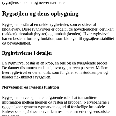
rygsøjlens anatomi og nerver nærmere.
Rygsøjlen og dens opbygning
Rygsøjlen består af en række ryghvirvler, som er skiver af
knoglevæv. Disse ryghvirvler er opdelt i tre hovedregioner: cervikalt
(nakken), thorakalt (brystet) og lumbalt (lænden). Hver ryghvirvel
har en bestemt form og funktion, som bidrager til rygsøjlens stabilitet
og bevægelighed.
Ryghvirvlerne i detaljer
En ryghvirvel består af en krop, en bue og en tværgående proces.
De danner tilsammen en kanal, hvor rygmarven passerer. Mellem
hver ryghvirvel er der en disk, som fungerer som støddæmper og
tillader fleksibilitet i rygsøjlen.
Nervebaner og ryggens funktion
Rygsøjlen nerver spiller en afgørende rolle i at transmittere
information mellem hjernen og resten af kroppen. Nervebanerne i
ryggen løber gennem rygmarven og ud til forskellige kropsdele.
Enhver skade på disse nerver kan resultere i smerter og sensoriske