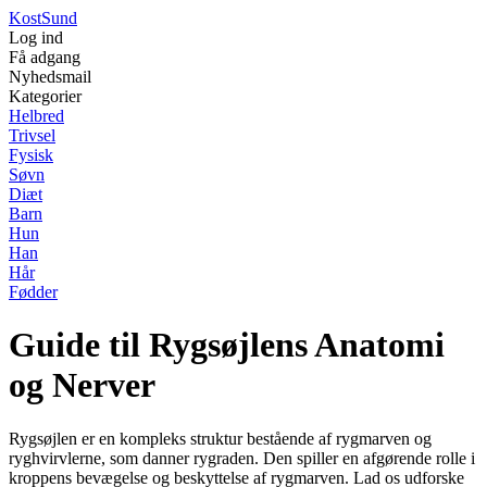
Kost
Sund
Log ind
Få adgang
Nyhedsmail
Kategorier
Helbred
Trivsel
Fysisk
Søvn
Diæt
Barn
Hun
Han
Hår
Fødder
Guide til Rygsøjlens Anatomi
og Nerver
Rygsøjlen er en kompleks struktur bestående af rygmarven og
ryghvirvlerne, som danner rygraden. Den spiller en afgørende rolle i
kroppens bevægelse og beskyttelse af rygmarven. Lad os udforske