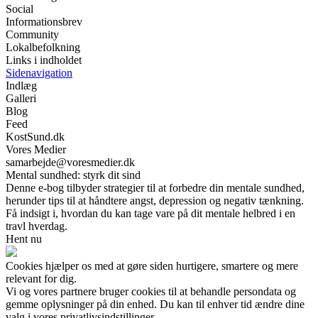
Social
Informationsbrev
Community
Lokalbefolkning
Links i indholdet
Sidenavigation
Indlæg
Galleri
Blog
Feed
KostSund.dk
Vores Medier
samarbejde@voresmedier.dk
Mental sundhed: styrk dit sind
Denne e-bog tilbyder strategier til at forbedre din mentale sundhed,
herunder tips til at håndtere angst, depression og negativ tænkning.
Få indsigt i, hvordan du kan tage vare på dit mentale helbred i en
travl hverdag.
Hent nu
Cookies hjælper os med at gøre siden hurtigere, smartere og mere
relevant for dig.
Vi og vores partnere bruger cookies til at behandle persondata og
gemme oplysninger på din enhed. Du kan til enhver tid ændre dine
valg i vores privatlivsindstillinger