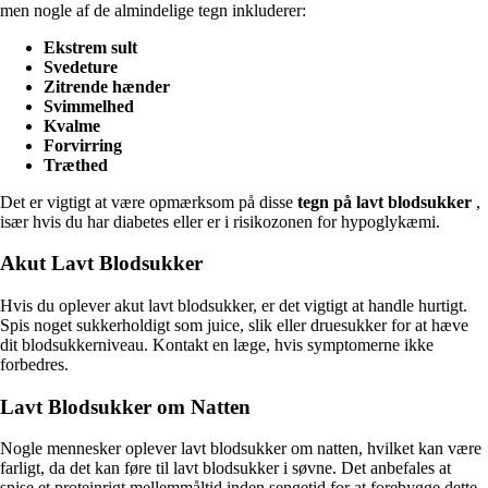
men nogle af de almindelige tegn inkluderer:
Ekstrem sult
Svedeture
Zitrende hænder
Svimmelhed
Kvalme
Forvirring
Træthed
Det er vigtigt at være opmærksom på disse
tegn på lavt blodsukker
,
især hvis du har diabetes eller er i risikozonen for hypoglykæmi.
Akut Lavt Blodsukker
Hvis du oplever akut lavt blodsukker, er det vigtigt at handle hurtigt.
Spis noget sukkerholdigt som juice, slik eller druesukker for at hæve
dit blodsukkerniveau. Kontakt en læge, hvis symptomerne ikke
forbedres.
Lavt Blodsukker om Natten
Nogle mennesker oplever lavt blodsukker om natten, hvilket kan være
farligt, da det kan føre til lavt blodsukker i søvne. Det anbefales at
spise et proteinrigt mellemmåltid inden sengetid for at forebygge dette.