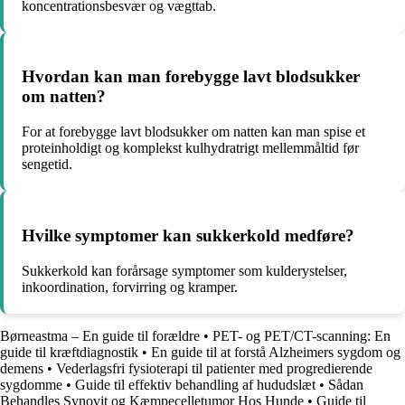
koncentrationsbesvær og vægttab.
Hvordan kan man forebygge lavt blodsukker
om natten?
For at forebygge lavt blodsukker om natten kan man spise et
proteinholdigt og komplekst kulhydratrigt mellemmåltid før
sengetid.
Hvilke symptomer kan sukkerkold medføre?
Sukkerkold kan forårsage symptomer som kulderystelser,
inkoordination, forvirring og kramper.
Børneastma – En guide til forældre
•
PET- og PET/CT-scanning: En
guide til kræftdiagnostik
•
En guide til at forstå Alzheimers sygdom og
demens
•
Vederlagsfri fysioterapi til patienter med progredierende
sygdomme
•
Guide til effektiv behandling af hududslæt
•
Sådan
Behandles Synovit og Kæmpecelletumor Hos Hunde
•
Guide til