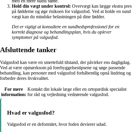
med en mere stabil støtte.
Hold din vægt under kontrol:
Overvægt kan lægge ekstra pres
på fødderne og øge risikoen for valgusfod. Ved at holde en sund
vægt kan du mindske belastningen på dine fødder.
Det er vigtigt at konsultere en sundhedsprofessionel for en
korrekt diagnose og behandlingsplan, hvis du oplever
symptomer på valgusfod.
Afsluttende tanker
Valgusfod kan være en smertefuld tilstand, der påvirker ens dagligdag.
Ved at være opmærksom på forebyggelsestipsene og søge passende
behandling, kan personer med valgusfod forhåbentlig opnå lindring og
forbedre deres livskvalitet.
For mere
Kontakt din lokale læge eller en ortopædisk specialist
information:
for råd og vejledning vedrørende valgusfod.
Hvad er valgusfod?
Valgusfod er en deformitet, hvor foden devierer udad.