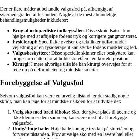
Der er flere måder at behandle valgusfod på, afhængigt af
sværhedsgraden af tilstanden. Nogle af de mest almindelige
behandlingsmuligheder inkluderer:
Brug af ortopædiske indlægssåler:
Disse skoindsatser kan
hjælpe med at afhjælpe fodens tryk og korrigere gangmønsteret.
Fysioterapi:
Specifikke øvelser og teknikker udført under
vejledning af en fysioterapeut kan styrke fodens muskler og led.
Valgusbeskyttere:
Disse specielle skinner eller beskyttere kan
bruges om natten for at holde storetåen i en korrekt position.
Kirurgi:
I mere alvorlige tilfælde kan kirurgi overvejes for at
rette op på deformiteten og mindske smerter.
Forebyggelse af Valgusfod
Selvom valgusfod kan være en arvelig tilstand, er der stadig nogle
skridt, man kan tage for at mindske risikoen for at udvikle det:
Vælg sko med bred tåboks:
Sko, der giver plads til tæerne og
ikke klemmer dem sammen, kan være med til at forebygge
valgusfod.
Undgå høje hæle:
Høje hæle kan øge trykket på storetåen og
forværre tilstanden. Prøv at vælge sko med en lavere hæl eller