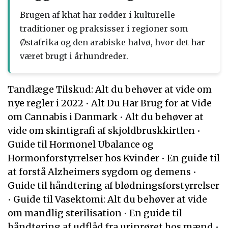
Brugen af khat har rødder i kulturelle
traditioner og praksisser i regioner som
Østafrika og den arabiske halvø, hvor det har
været brugt i århundreder.
Tandlæge Tilskud: Alt du behøver at vide om
nye regler i 2022
•
Alt Du Har Brug for at Vide
om Cannabis i Danmark
•
Alt du behøver at
vide om skintigrafi af skjoldbruskkirtlen
•
Guide til Hormonel Ubalance og
Hormonforstyrrelser hos Kvinder
•
En guide til
at forstå Alzheimers sygdom og demens
•
Guide til håndtering af blødningsforstyrrelser
•
Guide til Vasektomi: Alt du behøver at vide
om mandlig sterilisation
•
En guide til
håndtering af udflåd fra urinrøret hos mænd
•