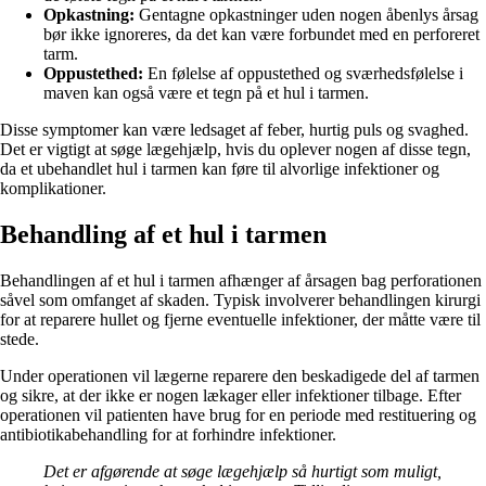
Opkastning:
Gentagne opkastninger uden nogen åbenlys årsag
bør ikke ignoreres, da det kan være forbundet med en perforeret
tarm.
Oppustethed:
En følelse af oppustethed og sværhedsfølelse i
maven kan også være et tegn på et hul i tarmen.
Disse symptomer kan være ledsaget af feber, hurtig puls og svaghed.
Det er vigtigt at søge lægehjælp, hvis du oplever nogen af disse tegn,
da et ubehandlet hul i tarmen kan føre til alvorlige infektioner og
komplikationer.
Behandling af et hul i tarmen
Behandlingen af et hul i tarmen afhænger af årsagen bag perforationen
såvel som omfanget af skaden. Typisk involverer behandlingen kirurgi
for at reparere hullet og fjerne eventuelle infektioner, der måtte være til
stede.
Under operationen vil lægerne reparere den beskadigede del af tarmen
og sikre, at der ikke er nogen lækager eller infektioner tilbage. Efter
operationen vil patienten have brug for en periode med restituering og
antibiotikabehandling for at forhindre infektioner.
Det er afgørende at søge lægehjælp så hurtigt som muligt,