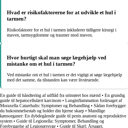
Hvad er risikofaktorerne for at udvikle et hul i
tarmen?
Risikofaktorer for et hul i tarmen inkluderer tidligere kirurgi i
maven, tarmsygdomme og traumer mod maven.
Hvor hurtigt skal man søge lægehjælp ved
mistanke om et hul i tarmen?
Ved mistanke om et hul i tarmen er det vigtigt at søge lægehjælp
med det samme, da tilstanden kan være livstruende.
En guide til håndtering af udflåd fra urinrøret hos mænd
•
En grundig
guide til hepatocellulært karcinom
•
Lunginflammation forårsaget af
Moraxella Catarrhalis: Symptomer og Behandling
•
Sådan forebygger
du hukommelsestab og holder din hjerne skarp
•
Mandlige
kønsorganer: En dybdegående guide til penis anatomi og reproduktive
system
•
Guide til Legionella: Symptomer, Behandling og
Forebyggelse af Legionærsyge
•
Guide til Skæl: Årsager,