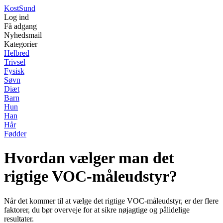
Kost
Sund
Log ind
Få adgang
Nyhedsmail
Kategorier
Helbred
Trivsel
Fysisk
Søvn
Diæt
Barn
Hun
Han
Hår
Fødder
Hvordan vælger man det
rigtige VOC-måleudstyr?
Når det kommer til at vælge det rigtige VOC-måleudstyr, er der flere
faktorer, du bør overveje for at sikre nøjagtige og pålidelige
resultater.