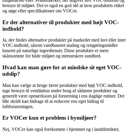
miljømærke eller Svanemærket, der angiver lavt VOC-indhold og
hensyn til miljøet. Det er også en god idé at læse produktets etiket
og søge efter specifikationer om VOCer.
Er der alternativer til produkter med højt VOC-
indhold?
Ja, der findes alternative produkter på markedet med lavt eller intet
VOC-indhold, såsom vandbaseret maling og rengøringsmidler
baseret på naturlige ingredienser. Disse produkter er mere
skånsomme for både miljøet og menneskers sundhed.
Hvad kan man gøre for at mindske sit eget VOC-
udslip?
Man kan vælge at bruge færre produkter med højt VOC-indhold,
tage hensyn til ventilation under brug af sådanne produkter og
generelt være opmærksom på forurening i ens daglige rutiner. Det
lille skridt kan bidrage til at reducere ens eget bidrag til
luftforureningen.
Er VOCer kun et problem i bymiljøer?
Nej, VOCer kan også forekomme i hjemmet og i landdistrikter,