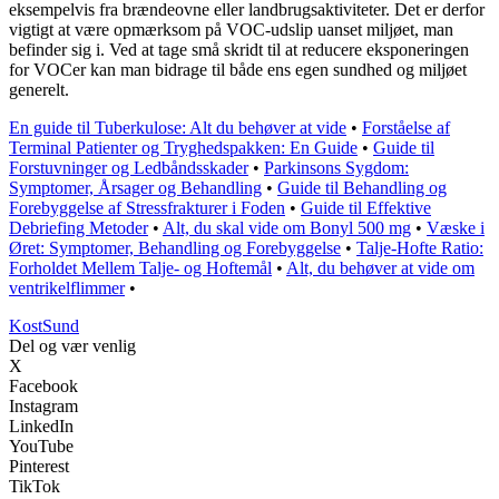
eksempelvis fra brændeovne eller landbrugsaktiviteter. Det er derfor
vigtigt at være opmærksom på VOC-udslip uanset miljøet, man
befinder sig i. Ved at tage små skridt til at reducere eksponeringen
for VOCer kan man bidrage til både ens egen sundhed og miljøet
generelt.
En guide til Tuberkulose: Alt du behøver at vide
•
Forståelse af
Terminal Patienter og Tryghedspakken: En Guide
•
Guide til
Forstuvninger og Ledbåndsskader
•
Parkinsons Sygdom:
Symptomer, Årsager og Behandling
•
Guide til Behandling og
Forebyggelse af Stressfrakturer i Foden
•
Guide til Effektive
Debriefing Metoder
•
Alt, du skal vide om Bonyl 500 mg
•
Væske i
Øret: Symptomer, Behandling og Forebyggelse
•
Talje-Hofte Ratio:
Forholdet Mellem Talje- og Hoftemål
•
Alt, du behøver at vide om
ventrikelflimmer
•
Kost
Sund
Del og vær venlig
X
Facebook
Instagram
LinkedIn
YouTube
Pinterest
TikTok