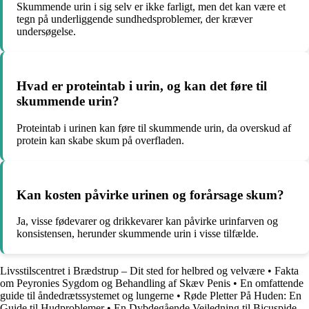
Skummende urin i sig selv er ikke farligt, men det kan være et
tegn på underliggende sundhedsproblemer, der kræver
undersøgelse.
Hvad er proteintab i urin, og kan det føre til
skummende urin?
Proteintab i urinen kan føre til skummende urin, da overskud af
protein kan skabe skum på overfladen.
Kan kosten påvirke urinen og forårsage skum?
Ja, visse fødevarer og drikkevarer kan påvirke urinfarven og
konsistensen, herunder skummende urin i visse tilfælde.
Livsstilscentret i Brædstrup – Dit sted for helbred og velvære
•
Fakta
om Peyronies Sygdom og Behandling af Skæv Penis
•
En omfattende
guide til åndedrætssystemet og lungerne
•
Røde Pletter På Huden: En
Guide til Hudproblemer
•
En Dybdegående Vejledning til Bicuspide