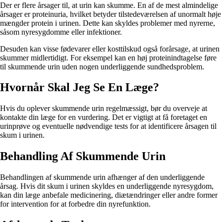
Der er flere årsager til, at urin kan skumme. En af de mest almindelige
årsager er proteinuria, hvilket betyder tilstedeværelsen af unormalt høje
mængder protein i urinen. Dette kan skyldes problemer med nyrerne,
såsom nyresygdomme eller infektioner.
Desuden kan visse fødevarer eller kosttilskud også forårsage, at urinen
skummer midlertidigt. For eksempel kan en høj proteinindtagelse føre
til skummende urin uden nogen underliggende sundhedsproblem.
Hvornår Skal Jeg Se En Læge?
Hvis du oplever skummende urin regelmæssigt, bør du overveje at
kontakte din læge for en vurdering. Det er vigtigt at få foretaget en
urinprøve og eventuelle nødvendige tests for at identificere årsagen til
skum i urinen.
Behandling Af Skummende Urin
Behandlingen af skummende urin afhænger af den underliggende
årsag. Hvis dit skum i urinen skyldes en underliggende nyresygdom,
kan din læge anbefale medicinering, diætændringer eller andre former
for intervention for at forbedre din nyrefunktion.