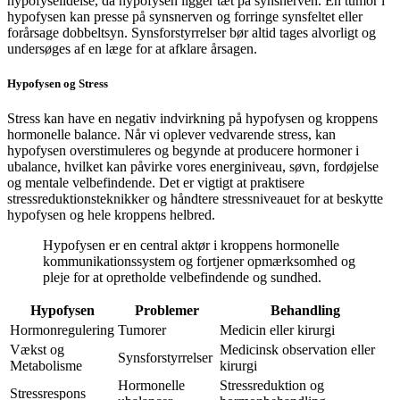
hypofyselidelse, da hypofysen ligger tæt på synsnerven. En tumor i
hypofysen kan presse på synsnerven og forringe synsfeltet eller
forårsage dobbeltsyn. Synsforstyrrelser bør altid tages alvorligt og
undersøges af en læge for at afklare årsagen.
Hypofysen og Stress
Stress kan have en negativ indvirkning på hypofysen og kroppens
hormonelle balance. Når vi oplever vedvarende stress, kan
hypofysen overstimuleres og begynde at producere hormoner i
ubalance, hvilket kan påvirke vores energiniveau, søvn, fordøjelse
og mentale velbefindende. Det er vigtigt at praktisere
stressreduktionsteknikker og håndtere stressniveauet for at beskytte
hypofysen og hele kroppens helbred.
Hypofysen er en central aktør i kroppens hormonelle
kommunikationssystem og fortjener opmærksomhed og
pleje for at opretholde velbefindende og sundhed.
Hypofysen
Problemer
Behandling
Hormonregulering
Tumorer
Medicin eller kirurgi
Vækst og
Medicinsk observation eller
Synsforstyrrelser
Metabolisme
kirurgi
Hormonelle
Stressreduktion og
Stressrespons