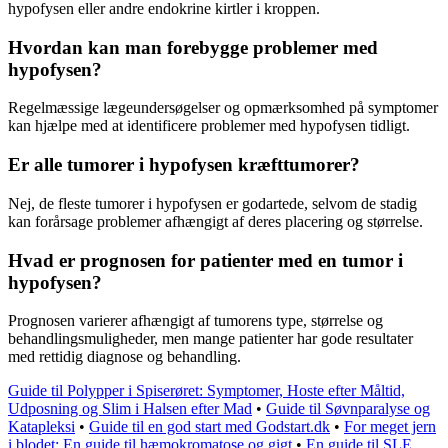
hypofysen eller andre endokrine kirtler i kroppen.
Hvordan kan man forebygge problemer med
hypofysen?
Regelmæssige lægeundersøgelser og opmærksomhed på symptomer
kan hjælpe med at identificere problemer med hypofysen tidligt.
Er alle tumorer i hypofysen kræfttumorer?
Nej, de fleste tumorer i hypofysen er godartede, selvom de stadig
kan forårsage problemer afhængigt af deres placering og størrelse.
Hvad er prognosen for patienter med en tumor i
hypofysen?
Prognosen varierer afhængigt af tumorens type, størrelse og
behandlingsmuligheder, men mange patienter har gode resultater
med rettidig diagnose og behandling.
Guide til Polypper i Spiserøret: Symptomer, Hoste efter Måltid,
Udposning og Slim i Halsen efter Mad
•
Guide til Søvnparalyse og
Katapleksi
•
Guide til en god start med Godstart.dk
•
For meget jern
i blodet: En guide til hæmokromatose og gigt
•
En guide til SLE