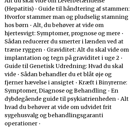
Alt du skal vide om Leverbetændelse
(Hepatitis)
•
Guide til håndtering af stammen:
Hvorfor stammer man og pludselig stamning
hos børn
•
Alt, du behøver at vide om
hjertesvigt: Symptomer, prognose og mere
•
Sådan reducerer du smerter i lænden ved at
træne ryggen
•
Graviditet: Alt du skal vide om
implantation og tegn på graviditet i uge 2
•
Guide til Genetisk Udredning: Hvad du skal
vide
•
Sådan behandler du et blåt øje og
fjerner hævelse i ansigtet
•
Kræft i Binyrerne:
Symptomer, Diagnose og Behandling
•
En
dybdegående guide til psykiatrienheden
•
Alt
hvad du behøver at vide om udvidet frit
sygehusvalg og behandlingsgaranti
operationer
•