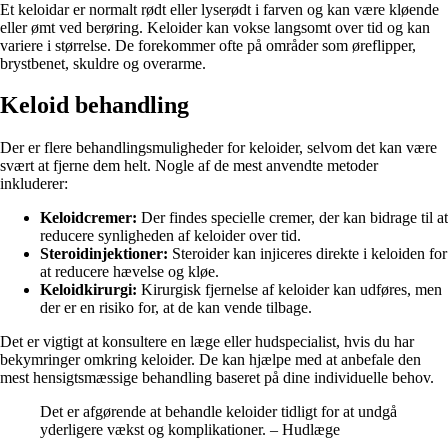
Et keloidar er normalt rødt eller lyserødt i farven og kan være kløende
eller ømt ved berøring. Keloider kan vokse langsomt over tid og kan
variere i størrelse. De forekommer ofte på områder som øreflipper,
brystbenet, skuldre og overarme.
Keloid behandling
Der er flere behandlingsmuligheder for keloider, selvom det kan være
svært at fjerne dem helt. Nogle af de mest anvendte metoder
inkluderer:
Keloidcremer:
Der findes specielle cremer, der kan bidrage til at
reducere synligheden af keloider over tid.
Steroidinjektioner:
Steroider kan injiceres direkte i keloiden for
at reducere hævelse og kløe.
Keloidkirurgi:
Kirurgisk fjernelse af keloider kan udføres, men
der er en risiko for, at de kan vende tilbage.
Det er vigtigt at konsultere en læge eller hudspecialist, hvis du har
bekymringer omkring keloider. De kan hjælpe med at anbefale den
mest hensigtsmæssige behandling baseret på dine individuelle behov.
Det er afgørende at behandle keloider tidligt for at undgå
yderligere vækst og komplikationer. – Hudlæge