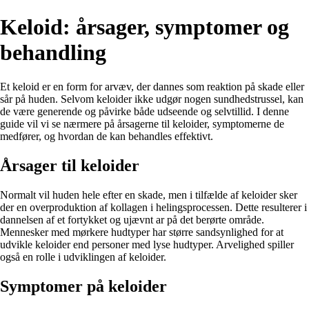
Keloid: årsager, symptomer og
behandling
Et keloid er en form for arvæv, der dannes som reaktion på skade eller
sår på huden. Selvom keloider ikke udgør nogen sundhedstrussel, kan
de være generende og påvirke både udseende og selvtillid. I denne
guide vil vi se nærmere på årsagerne til keloider, symptomerne de
medfører, og hvordan de kan behandles effektivt.
Årsager til keloider
Normalt vil huden hele efter en skade, men i tilfælde af keloider sker
der en overproduktion af kollagen i helingsprocessen. Dette resulterer i
dannelsen af et fortykket og ujævnt ar på det berørte område.
Mennesker med mørkere hudtyper har større sandsynlighed for at
udvikle keloider end personer med lyse hudtyper. Arvelighed spiller
også en rolle i udviklingen af keloider.
Symptomer på keloider